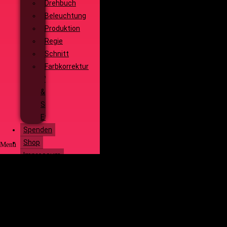
Drehbuch
Beleuchtung
Produktion
Regie
Schnitt
Farbkorrektur
Visual
&
Special
Effects
Spenden
Shop
Menü
Impressum
Start
Social Media
Über uns
Unsere
Geschichte