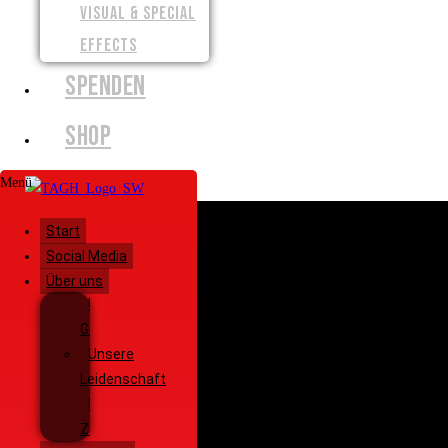
VISUAL & SPECIAL
EFFECTS
SPENDEN
SHOP
Menü
Start
Social Media
Über uns
Unsere
Geschichte
Unsere
Leidenschaft
Unsere
Ziele