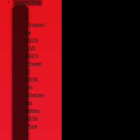
Unsere Filme
Wenja
(2025)
Crushed
Ice
(2023)
EVE
(2021)
Projekt
17
(2018)
Im
Schatten
des
Waldes
(2016)
Punk
´s