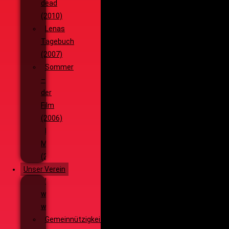
dead
(2010)
Lenas
Tagebuch
(2007)
Sommer
–
der
Film
(2006)
Die
Monsterjagd
(2005)
Unser Verein
Wieso,
weshalb,
warum?!
Gemeinnützigkeit