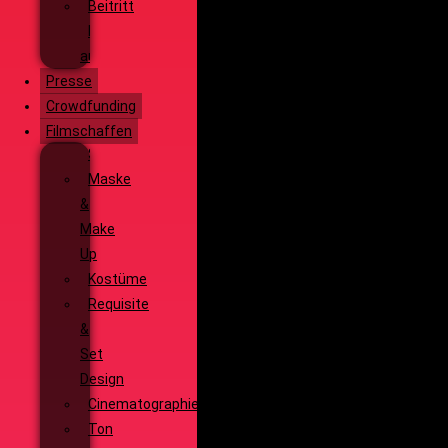
Beitritt
Filmausrüstung
ausleihen
Presse
Crowdfunding
Filmschaffen
Schauspiel
Maske
&
Make
Up
Kostüme
Requisite
&
Set
Design
Cinematographie
Ton