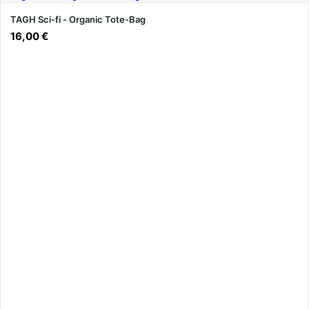
TAGH Sci-fi - Organic Tote-Bag
16,00
€