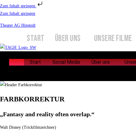
Zum Inhalt springen
Zum Inhalt springen
Theater AG Hipstedt
START
ÜBER UNS
UNSERE FILME
Start
Social Media
Über uns
Unse
Start
Social Media
Über uns
Unse
FARBKORREKTUR
„Fantasy and reality often overlap.“
Walt Disney (Trickfilmzeichner)