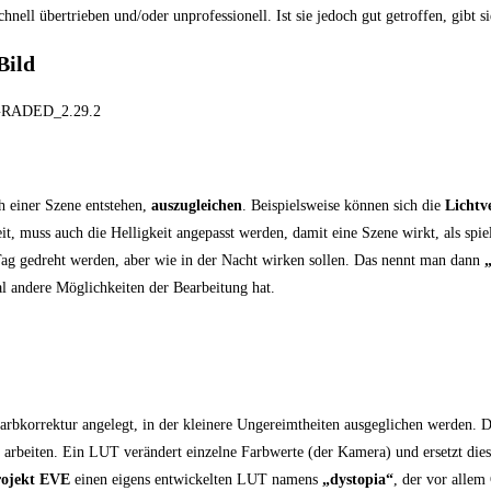
hnell übertrieben und/oder unprofessionell. Ist sie jedoch gut getroffen, gibt s
Bild
h einer Szene entstehen,
auszugleichen
. Beispielsweise können sich die
Lichtv
t, muss auch die Helligkeit angepasst werden, damit eine Szene wirkt, als sp
Tag gedreht werden, aber wie in der Nacht wirken sollen. Das nennt man dann
l andere Möglichkeiten der Bearbeitung hat.
Farbkorrektur angelegt, in der kleinere Ungereimtheiten ausgeglichen werden. D
 arbeiten. Ein LUT verändert einzelne Farbwerte (der Kamera) und ersetzt die
rojekt EVE
einen eigens entwickelten LUT namens
„dystopia“
, der vor allem