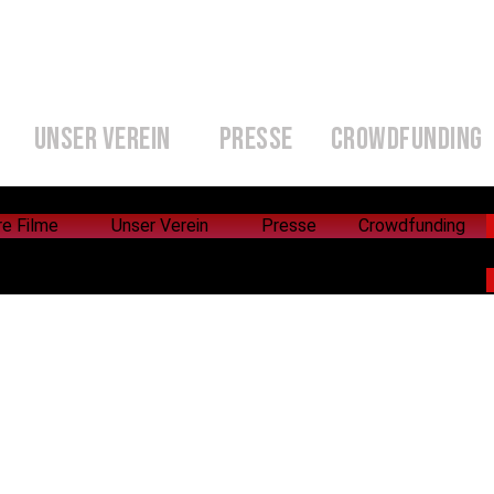
UNSER VEREIN
PRESSE
CROWDFUNDING
re Filme
Unser Verein
Presse
Crowdfunding
re Filme
Unser Verein
Presse
Crowdfunding