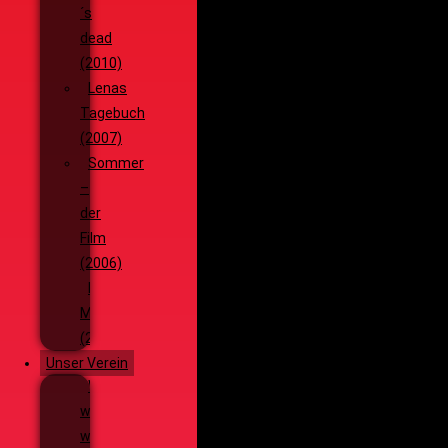
´s
dead
(2010)
Lenas
Tagebuch
(2007)
Sommer
–
der
Film
(2006)
Die
Monsterjagd
(2005)
Unser Verein
Wieso,
weshalb,
warum?!