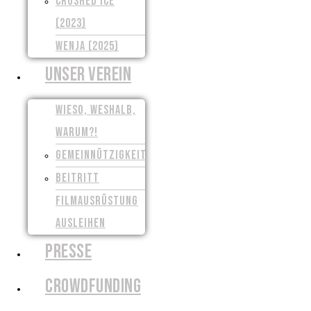
CRUSHED ICE
(2023)
WENJA (2025)
UNSER VEREIN
WIESO, WESHALB,
WARUM?!
GEMEINNÜTZIGKEIT
BEITRITT
FILMAUSRÜSTUNG
AUSLEIHEN
PRESSE
CROWDFUNDING