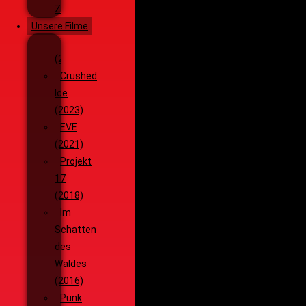
Ziele
Unsere Filme
Wenja
(2025)
Crushed
Ice
(2023)
EVE
(2021)
Projekt
17
(2018)
Im
Schatten
des
Waldes
(2016)
Punk