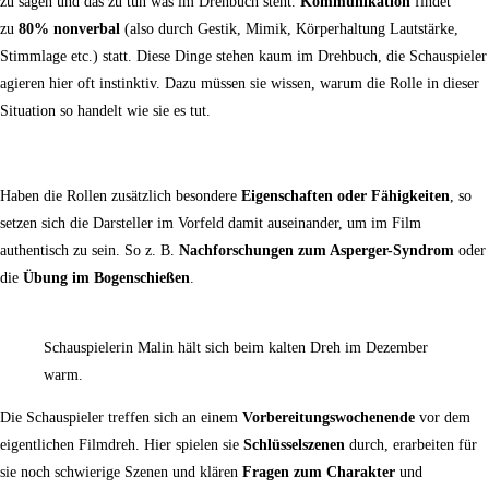
zu sagen und das zu tun was im Drehbuch steht.
Kommunikation
findet
zu
80% nonverbal
(also durch Gestik, Mimik, Körperhaltung Lautstärke,
Stimmlage etc.) statt. Diese Dinge stehen kaum im Drehbuch, die Schauspieler
agieren hier oft instinktiv. Dazu müssen sie wissen, warum die Rolle in dieser
Situation so handelt wie sie es tut.
Haben die Rollen zusätzlich besondere
Eigenschaften oder Fähigkeiten
, so
setzen sich die Darsteller im Vorfeld damit auseinander, um im Film
authentisch zu sein. So z. B.
Nachforschungen zum Asperger-Syndrom
oder
die
Übung im Bogenschießen
.
Schauspielerin Malin hält sich beim kalten Dreh im Dezember
warm.
Die Schauspieler treffen sich an einem
Vorbereitungswochenende
vor dem
eigentlichen Filmdreh. Hier spielen sie
Schlüsselszenen
durch, erarbeiten für
sie noch schwierige Szenen und klären
Fragen zum Charakter
und