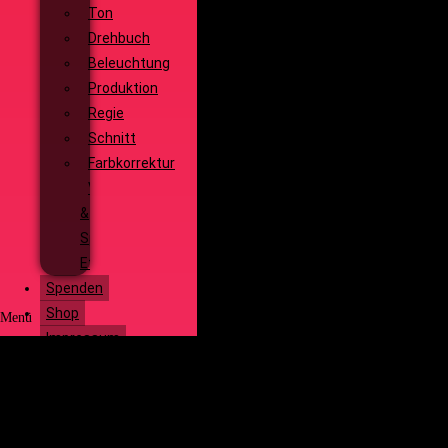
Ton
Drehbuch
Beleuchtung
Produktion
Regie
Schnitt
Farbkorrektur
Visual
&
Special
Effects
Spenden
Shop
Menü
Impressum
Start
Social Media
Über uns
Unsere