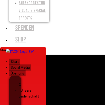
FARBKORREKTUR
VISUAL & SPECIAL
EFFECTS
SPENDEN
SHOP
Menü
Start
Social Media
Über uns
Unsere
Geschichte
Unsere
Leidenschaft
Unsere