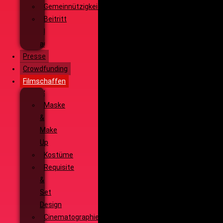
Gemeinnützigkeit
Beitritt
Filmausrüstung
ausleihen
Presse
Crowdfunding
Filmschaffen
Schauspiel
Maske
&
Make
Up
Kostüme
Requisite
&
Set
Design
Cinematographie