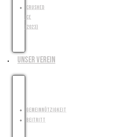
CRUSHED
ICE
(2023)
WENJA
(2025)
UNSER VEREIN
WIESO,
WESHALB,
WARUM?!
GEMEINNÜTZIGKEIT
BEITRITT
FILMAUSRÜSTUNG