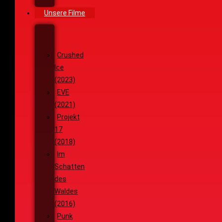
Ziele
Unsere Filme
Wenja
(2025)
Crushed
Ice
(2023)
EVE
(2021)
Projekt
17
(2018)
Im
Schatten
des
Waldes
(2016)
Punk