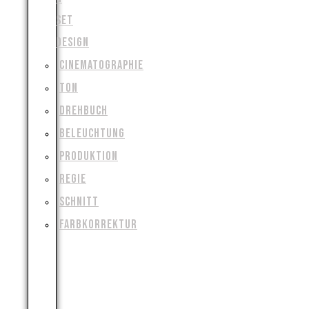
SET
DESIGN
CINEMATOGRAPHIE
TON
DREHBUCH
BELEUCHTUNG
PRODUKTION
REGIE
SCHNITT
FARBKORREKTUR
VISUAL
&
SPECIAL