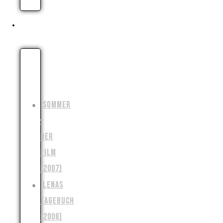
ZIELE
UNSERE FILME
DIE
MONSTERJAGD
(2006)
SOMMER
–
DER
FILM
(2007)
LENAS
TAGEBUCH
(2008)