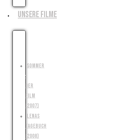
ZIELE
UNSERE FILME
DIE
MONSTERJAGD
(2006)
SOMMER
–
DER
FILM
(2007)
LENAS
TAGEBUCH
(2008)