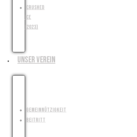
CRUSHED
ICE
(2023)
WENJA
(2025)
UNSER VEREIN
WIESO,
WESHALB,
WARUM?!
GEMEINNÜTZIGKEIT
BEITRITT
FILMAUSRÜSTUNG