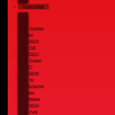
Ziele
Unsere Filme
Wenja
(2025)
Crushed
Ice
(2023)
EVE
(2021)
Projekt
17
(2018)
Im
Schatten
des
Waldes
(2016)
Punk