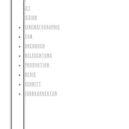
SET
DESIGN
CINEMATOGRAPHIE
TON
DREHBUCH
BELEUCHTUNG
PRODUKTION
REGIE
SCHNITT
FARBKORREKTUR
VISUAL
&
SPECIAL