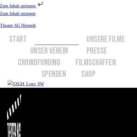
Zum Inhalt springen
Zum Inhalt springen
Theater AG Hipstedt
START
ÜBER UNS
UNSERE FILME
UNSER VEREIN
PRESSE
CROWDFUNDING
FILMSCHAFFEN
SPENDEN
SHOP