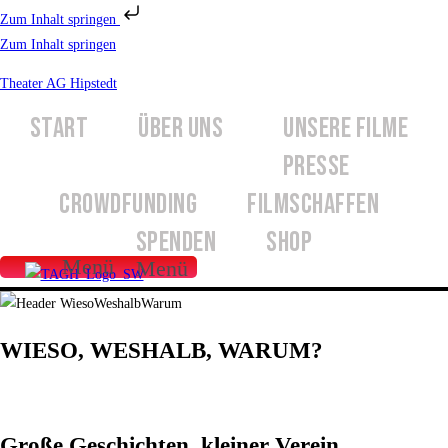
Zum Inhalt springen
Zum Inhalt springen
Theater AG Hipstedt
START
ÜBER UNS
UNSERE FILME
UNSER VEREIN
PRESSE
CROWDFUNDING
FILMSCHAFFEN
SPENDEN
SHOP
Menü
Menü
WIESO, WESHALB, WARUM?
Große Geschichten, kleiner Verein