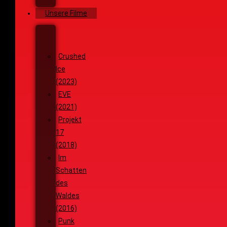
Ziele
Unsere Filme
Wenja
(2025)
Crushed
Ice
(2023)
EVE
(2021)
Projekt
17
(2018)
Im
Schatten
des
Waldes
(2016)
Punk