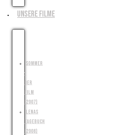
ZIELE
UNSERE FILME
DIE
MONSTERJAGD
(2006)
SOMMER
–
DER
FILM
(2007)
LENAS
TAGEBUCH
(2008)