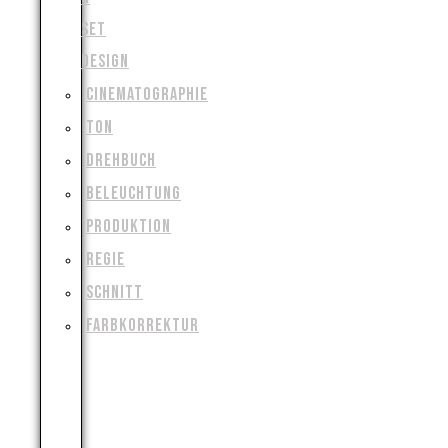
SET
DESIGN
CINEMATOGRAPHIE
TON
DREHBUCH
BELEUCHTUNG
PRODUKTION
REGIE
SCHNITT
FARBKORREKTUR
VISUAL
&
SPECIAL