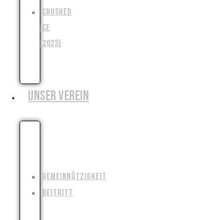
CRUSHED
ICE
(2023)
WENJA
(2025)
UNSER VEREIN
WIESO,
WESHALB,
WARUM?!
GEMEINNÜTZIGKEIT
BEITRITT
FILMAUSRÜSTUNG