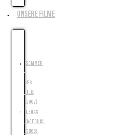
ZIELE
UNSERE FILME
DIE
MONSTERJAGD
(2006)
SOMMER
–
DER
FILM
(2007)
LENAS
TAGEBUCH
(2008)