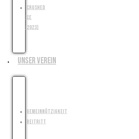
CRUSHED
ICE
(2023)
WENJA
(2025)
UNSER VEREIN
WIESO,
WESHALB,
WARUM?!
GEMEINNÜTZIGKEIT
BEITRITT
FILMAUSRÜSTUNG