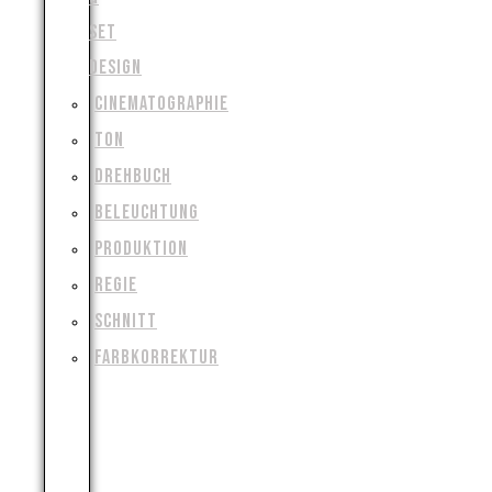
SET
DESIGN
CINEMATOGRAPHIE
TON
DREHBUCH
BELEUCHTUNG
PRODUKTION
REGIE
SCHNITT
FARBKORREKTUR
VISUAL
&
SPECIAL