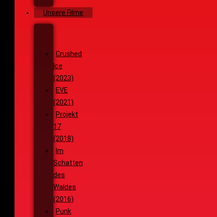
Ziele
Unsere Filme
Wenja
(2025)
Crushed
Ice
(2023)
EVE
(2021)
Projekt
17
(2018)
Im
Schatten
des
Waldes
(2016)
Punk