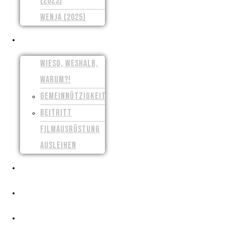
(2023)
WENJA (2025)
UNSER VEREIN
WIESO, WESHALB,
WARUM?!
GEMEINNÜTZIGKEIT
BEITRITT
FILMAUSRÜSTUNG
AUSLEIHEN
PRESSE
CROWDFUNDING
FILMSCHAFFEN