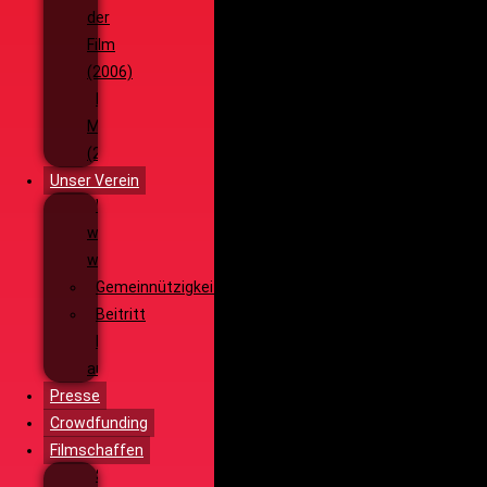
der
Film
(2006)
Die
Monsterjagd
(2005)
Unser Verein
Wieso,
weshalb,
warum?!
Gemeinnützigkeit
Beitritt
Filmausrüstung
ausleihen
Presse
Crowdfunding
Filmschaffen
Schauspiel