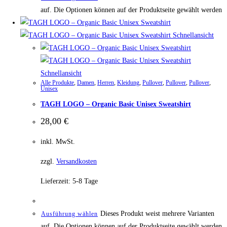
auf. Die Optionen können auf der Produktseite gewählt werden
Schnellansicht
Schnellansicht
Alle Produkte
,
Damen
,
Herren
,
Kleidung
,
Pullover
,
Pullover
,
Pullover
,
Unisex
TAGH LOGO – Organic Basic Unisex Sweatshirt
28,00
€
inkl. MwSt.
zzgl.
Versandkosten
Lieferzeit:
5-8 Tage
Dieses Produkt weist mehrere Varianten
Ausführung wählen
auf. Die Optionen können auf der Produktseite gewählt werden