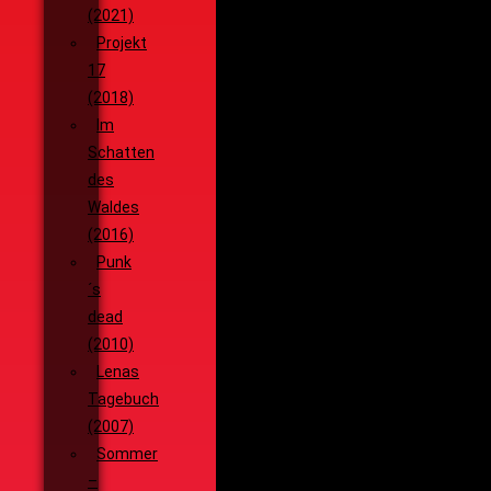
(2021)
Projekt
17
(2018)
Im
Schatten
des
Waldes
(2016)
Punk
´s
dead
(2010)
Lenas
Tagebuch
(2007)
Sommer
–