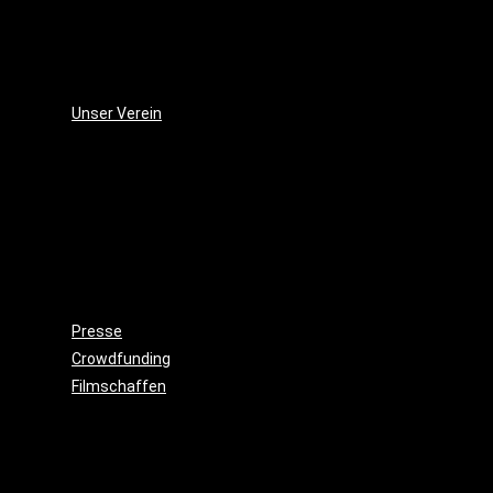
(2006)
Die
Monsterjagd
(2005)
Unser Verein
Wieso,
weshalb,
warum?!
Gemeinnützigkeit
Beitritt
Filmausrüstung
ausleihen
Presse
Crowdfunding
Filmschaffen
Schauspiel
Maske
&