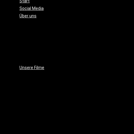
Start
Social Media
Über uns
Unsere
Geschichte
Unsere
Leidenschaft
Unsere
Ziele
Unsere Filme
Wenja
(2025)
Crushed
Ice
(2023)
EVE
(2021)
Projekt