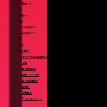
Maske
&
Make
Up
Kostüme
Requisite
&
Set
Design
Cinematographie
Ton
Drehbuch
Beleuchtung
Produktion
Regie
Schnitt
Farbkorrektur
Visual