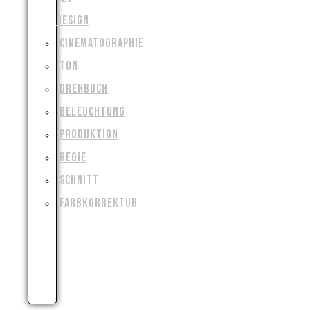
DESIGN
CINEMATOGRAPHIE
TON
DREHBUCH
BELEUCHTUNG
PRODUKTION
REGIE
SCHNITT
FARBKORREKTUR
VISUAL
&
SPECIAL
EFFECTS