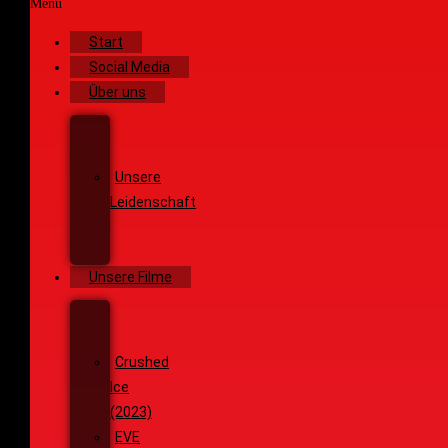
Menü
Start
Social Media
Über uns
Unsere
Geschichte
Unsere
Leidenschaft
Unsere
Ziele
Unsere Filme
Wenja
(2025)
Crushed
Ice
(2023)
EVE