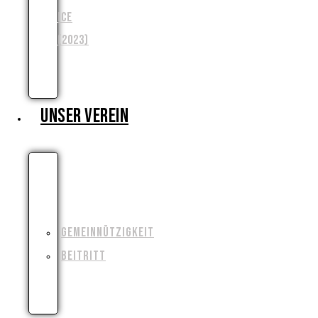
ICE
(2023)
WENJA
(2025)
UNSER VEREIN
WIESO,
WESHALB,
WARUM?!
GEMEINNÜTZIGKEIT
BEITRITT
FILMAUSRÜSTUNG
AUSLEIHEN