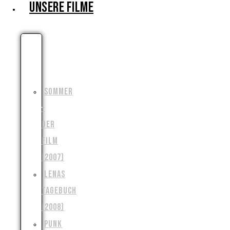
UNSERE FILME
DIE
MONSTERJAGD
(2006)
SOMMER
–
DER
FILM
(2007)
LENAS
TAGEBUCH
(2008)
PUNK