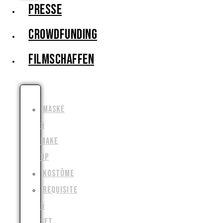
PRESSE
CROWDFUNDING
FILMSCHAFFEN
SCHAUSPIEL
MASKE
&
MAKE
UP
KOSTÜME
REQUISITE
&
SET