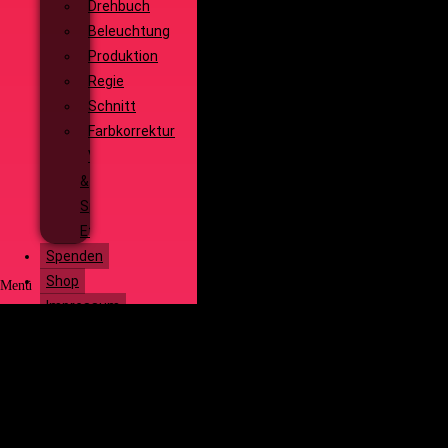
Drehbuch
Beleuchtung
Produktion
Regie
Schnitt
Farbkorrektur
Visual
&
Special
Effects
Spenden
Shop
Menü
Impressum
Start
Social Media
Über uns
Unsere
Geschichte