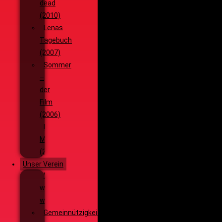
dead
(2010)
Lenas
Tagebuch
(2007)
Sommer
–
der
Film
(2006)
Die
Monsterjagd
(2005)
Unser Verein
Wieso,
weshalb,
warum?!
Gemeinnützigkeit