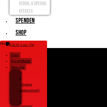
VISUAL & SPECIAL
EFFECTS
SPENDEN
SHOP
Menü
Start
Social Media
Über uns
Unsere
Geschichte
Unsere
Leidenschaft
Unsere
Ziele