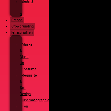
Beitritt
Filmausrüstung
ausleihen
Presse
Crowdfunding
Filmschaffen
Schauspiel
Maske
&
Make
Up
Kostüme
Requisite
&
Set
Design
Cinematographie
Ton