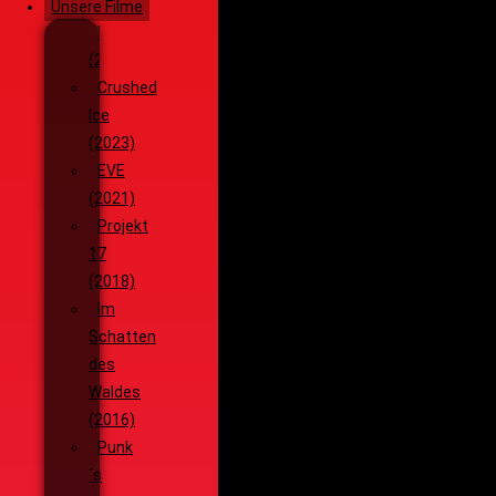
Unsere Filme
Wenja
(2025)
Crushed
Ice
(2023)
EVE
(2021)
Projekt
17
(2018)
Im
Schatten
des
Waldes
(2016)
Punk
´s