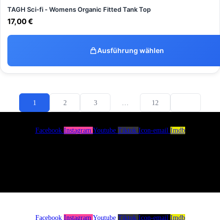
TAGH Sci-fi - Womens Organic Fitted Tank Top
17,00
€
Ausführung wählen
1
2
3
…
12
Facebook
Instagram
Youtube
Tiktok
Icon-email
Imdb
Menü
Über uns
Spenden
Impressum
Facebook
Instagram
Youtube
Tiktok
Icon-email
Imdb