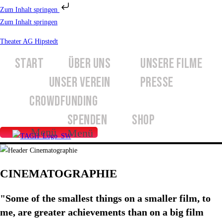
Zum Inhalt springen
Zum Inhalt springen
Theater AG Hipstedt
START
ÜBER UNS
UNSERE FILME
UNSER VEREIN
PRESSE
CROWDFUNDING
FILMSCHAFFEN
SPENDEN
SHOP
Menü
Menü
CINEMATOGRAPHIE
"Some of the smallest things on a smaller film, to
me, are greater achievements than on a big film