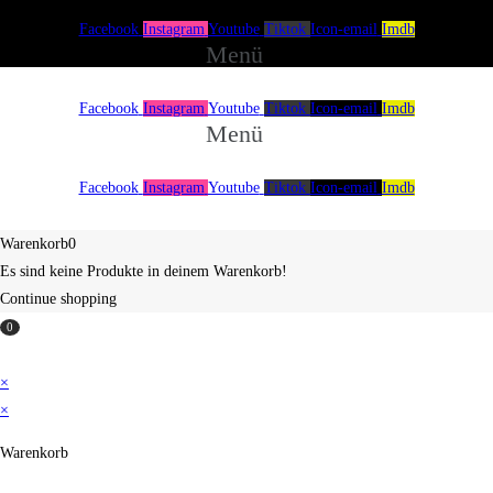
Facebook
Instagram
Youtube
Tiktok
Icon-email
Imdb
Menü
Facebook
Instagram
Youtube
Tiktok
Icon-email
Imdb
Menü
Facebook
Instagram
Youtube
Tiktok
Icon-email
Imdb
Über uns
Spenden
Impressum
Warenkorb
0
Es sind keine Produkte in deinem Warenkorb!
Continue shopping
0
×
×
Warenkorb