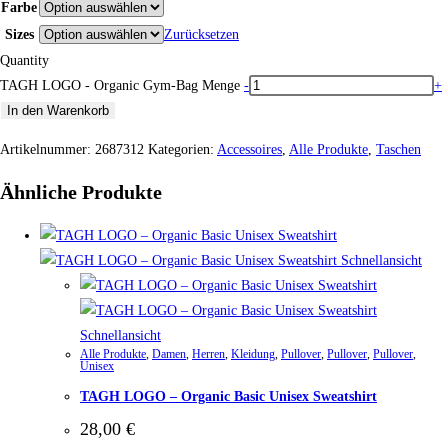
Farbe
Sizes
Zurücksetzen
Quantity
TAGH LOGO - Organic Gym-Bag Menge
-
+
In den Warenkorb
Artikelnummer:
2687312
Kategorien:
Accessoires
,
Alle Produkte
,
Taschen
Ähnliche Produkte
Schnellansicht
Schnellansicht
Alle Produkte
,
Damen
,
Herren
,
Kleidung
,
Pullover
,
Pullover
,
Pullover
,
Unisex
TAGH LOGO – Organic Basic Unisex Sweatshirt
28,00
€