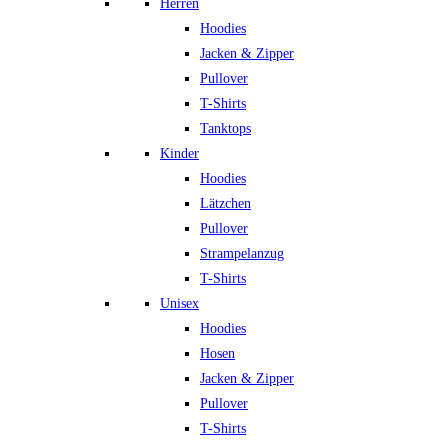
Herren
Hoodies
Jacken & Zipper
Pullover
T-Shirts
Tanktops
Kinder
Hoodies
Lätzchen
Pullover
Strampelanzug
T-Shirts
Unisex
Hoodies
Hosen
Jacken & Zipper
Pullover
T-Shirts