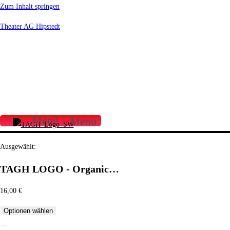
Zum Inhalt springen
Theater AG Hipstedt
START
ÜBER UNS
UNSERE FILME
UNSER VEREIN
PRESSE
CROWDFUNDING
FILMSCHAFFEN
SPENDEN
SHOP
Menü
Menü
Ausgewählt:
TAGH LOGO - Organic…
16,00
€
Optionen wählen