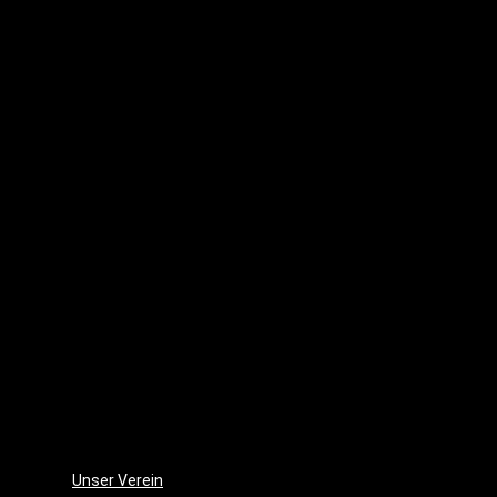
Waldes
(2016)
Punk
´s
dead
(2010)
Lenas
Tagebuch
(2007)
Sommer
–
der
Film
(2006)
Die
Monsterjagd
(2005)
Unser Verein