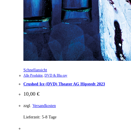
Schnellansicht
Alle Produkte
,
DVD & Blu-ray
Crushed Ice (DVD) Theater AG Hipstedt 2023
10,00
€
zzgl.
Versandkosten
Lieferzeit:
5-8 Tage