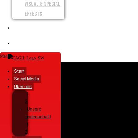
VISUAL & SPECIAL
EFFECTS
SPENDEN
SHOP
Menü
Start
Social Media
Über uns
Unsere
Geschichte
Unsere
Leidenschaft
Unsere
Ziele