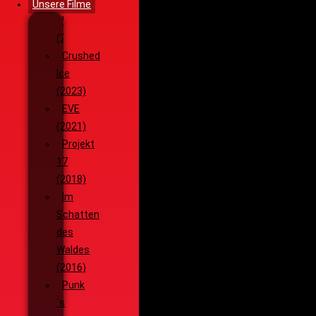
Unsere Filme
Wenja
(2025)
Crushed
Ice
(2023)
EVE
(2021)
Projekt
17
(2018)
Im
Schatten
des
Waldes
(2016)
Punk
´s