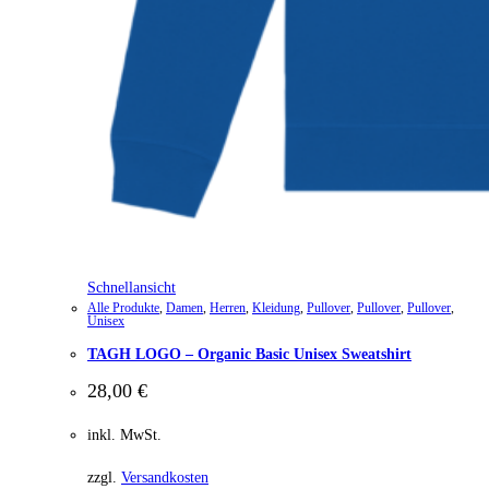
Schnellansicht
Alle Produkte
,
Damen
,
Herren
,
Kleidung
,
Pullover
,
Pullover
,
Pullover
,
Unisex
TAGH LOGO – Organic Basic Unisex Sweatshirt
28,00
€
inkl. MwSt.
zzgl.
Versandkosten