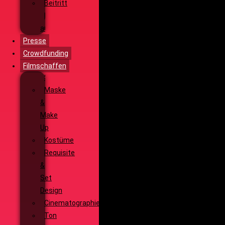
Beitritt
Filmausrüstung
ausleihen
Presse
Crowdfunding
Filmschaffen
Schauspiel
Maske
&
Make
Up
Kostüme
Requisite
&
Set
Design
Cinematographie
Ton