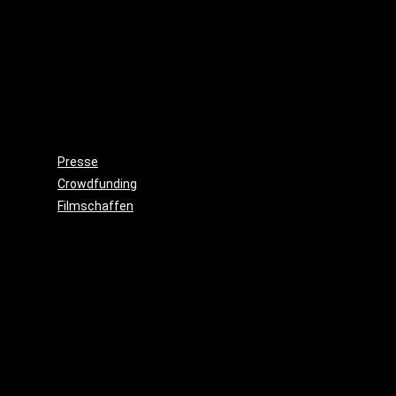
Wieso,
weshalb,
warum?!
Gemeinnützigkeit
Beitritt
Filmausrüstung
ausleihen
Presse
Crowdfunding
Filmschaffen
Schauspiel
Maske
&
Make
Up
Kostüme
Requisite
&