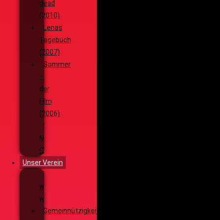
dead
(2010)
Lenas
Tagebuch
(2007)
Sommer
–
der
Film
(2006)
Die
Monsterjagd
(2005)
Unser Verein
Wieso,
weshalb,
warum?!
Gemeinnützigkeit