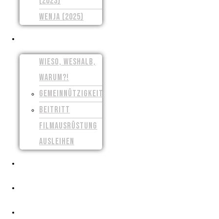
(2023)
WENJA (2025)
UNSER VEREIN
WIESO, WESHALB,
WARUM?!
GEMEINNÜTZIGKEIT
BEITRITT
FILMAUSRÜSTUNG
AUSLEIHEN
PRESSE
CROWDFUNDING
FILMSCHAFFEN