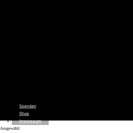
Set
Design
Cinematographie
Ton
Drehbuch
Beleuchtung
Produktion
Regie
Schnitt
Farbkorrektur
Visual
&
Special
Effects
Spenden
Shop
Impressum
Ausgewählt: