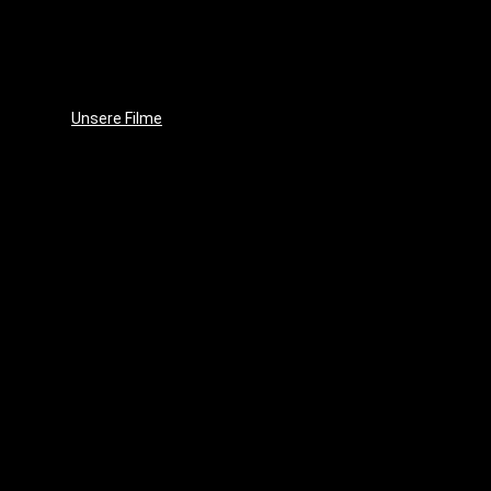
Unsere
Leidenschaft
Unsere
Ziele
Unsere Filme
Wenja
(2025)
Crushed
Ice
(2023)
EVE
(2021)
Projekt
17
(2018)
Im
Schatten
des