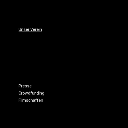
(2006)
Die
Monsterjagd
(2005)
Unser Verein
Wieso,
weshalb,
warum?!
Gemeinnützigkeit
Beitritt
Filmausrüstung
ausleihen
Presse
Crowdfunding
Filmschaffen
Schauspiel
Maske
&