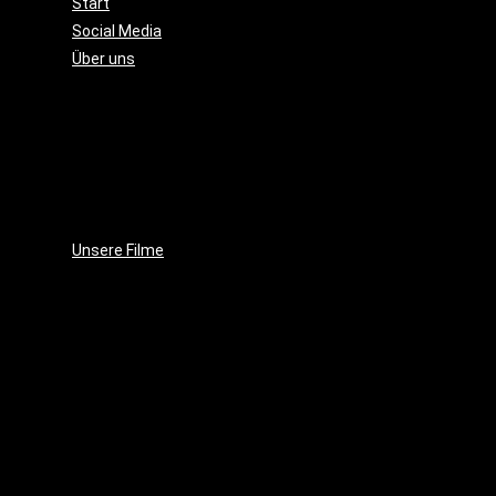
Start
Social Media
Über uns
Unsere
Geschichte
Unsere
Leidenschaft
Unsere
Ziele
Unsere Filme
Wenja
(2025)
Crushed
Ice
(2023)
EVE
(2021)
Projekt