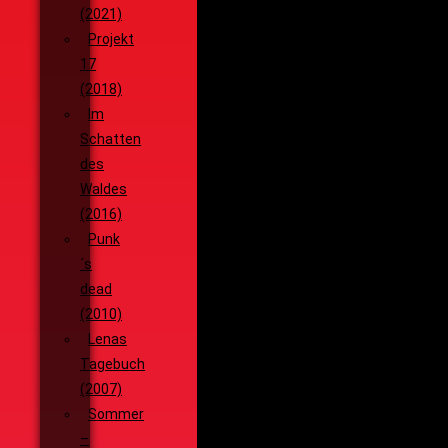
(2021)
Projekt
17
(2018)
Im
Schatten
des
Waldes
(2016)
Punk
´s
dead
(2010)
Lenas
Tagebuch
(2007)
Sommer
–