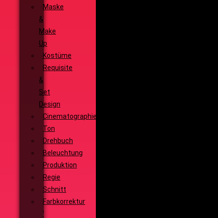
Maske
&
Make
Up
Kostüme
Requisite
&
Set
Design
Cinematographie
Ton
Drehbuch
Beleuchtung
Produktion
Regie
Schnitt
Farbkorrektur
Visual