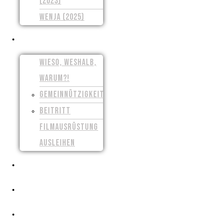
(2023)
WENJA (2025)
UNSER VEREIN
WIESO, WESHALB,
WARUM?!
GEMEINNÜTZIGKEIT
BEITRITT
FILMAUSRÜSTUNG
AUSLEIHEN
PRESSE
CROWDFUNDING
FILMSCHAFFEN