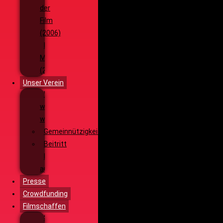
der
Film
(2006)
Die
Monsterjagd
(2005)
Unser Verein
Wieso,
weshalb,
warum?!
Gemeinnützigkeit
Beitritt
Filmausrüstung
ausleihen
Presse
Crowdfunding
Filmschaffen
Schauspiel