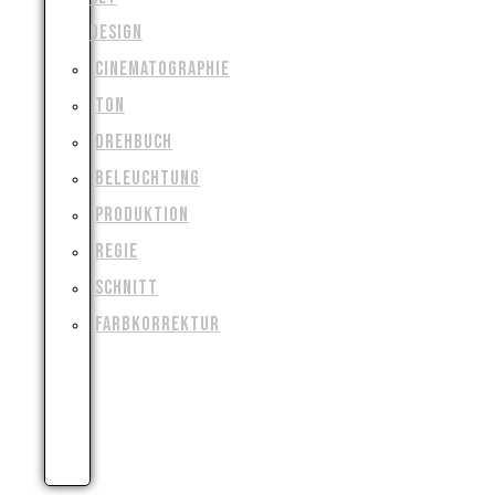
DESIGN
CINEMATOGRAPHIE
TON
DREHBUCH
BELEUCHTUNG
PRODUKTION
REGIE
SCHNITT
FARBKORREKTUR
VISUAL
&
SPECIAL
EFFECTS