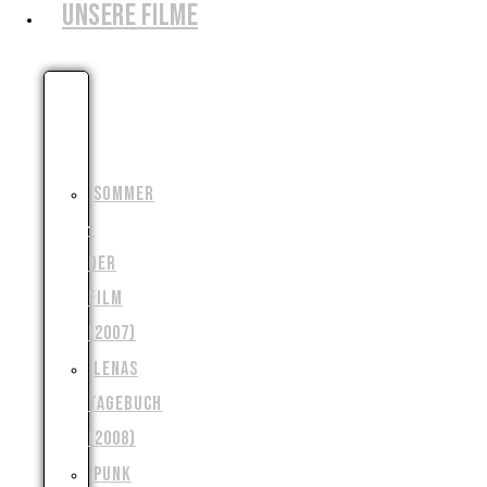
UNSERE FILME
DIE
MONSTERJAGD
(2006)
SOMMER
–
DER
FILM
(2007)
LENAS
TAGEBUCH
(2008)
PUNK