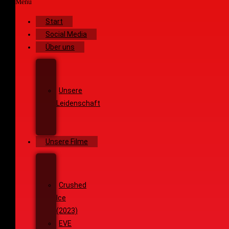
Menü
Start
Social Media
Über uns
Unsere
Geschichte
Unsere
Leidenschaft
Unsere
Ziele
Unsere Filme
Wenja
(2025)
Crushed
Ice
(2023)
EVE