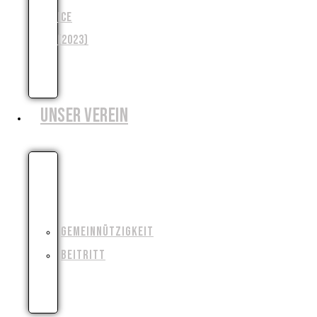
ICE
(2023)
WENJA
(2025)
UNSER VEREIN
WIESO,
WESHALB,
WARUM?!
GEMEINNÜTZIGKEIT
BEITRITT
FILMAUSRÜSTUNG
AUSLEIHEN