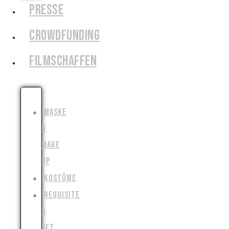
PRESSE
CROWDFUNDING
FILMSCHAFFEN
SCHAUSPIEL
MASKE
&
MAKE
UP
KOSTÜME
REQUISITE
&
SET