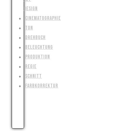
DESIGN
CINEMATOGRAPHIE
TON
DREHBUCH
BELEUCHTUNG
PRODUKTION
REGIE
SCHNITT
FARBKORREKTUR
VISUAL
&
SPECIAL
EFFECTS