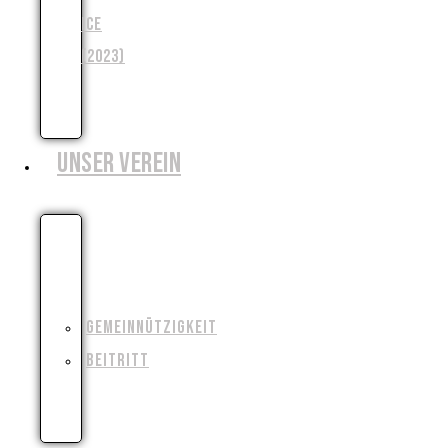
ICE
(2023)
WENJA
(2025)
UNSER VEREIN
WIESO,
WESHALB,
WARUM?!
GEMEINNÜTZIGKEIT
BEITRITT
FILMAUSRÜSTUNG
AUSLEIHEN