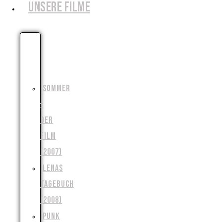
UNSERE FILME
DIE
MONSTERJAGD
(2006)
SOMMER
–
DER
FILM
(2007)
LENAS
TAGEBUCH
(2008)
PUNK