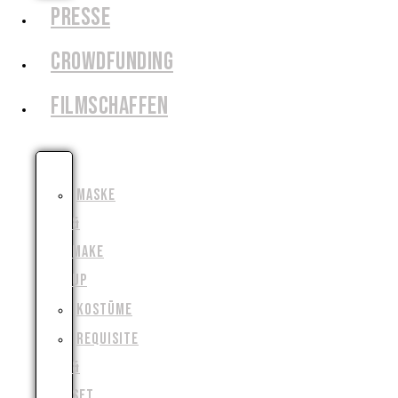
PRESSE
CROWDFUNDING
FILMSCHAFFEN
SCHAUSPIEL
MASKE
&
MAKE
UP
KOSTÜME
REQUISITE
&
SET