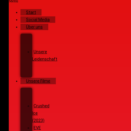
Menü
Start
Social Media
Über uns
Unsere
Geschichte
Unsere
Leidenschaft
Unsere
Ziele
Unsere Filme
Wenja
(2025)
Crushed
Ice
(2023)
EVE