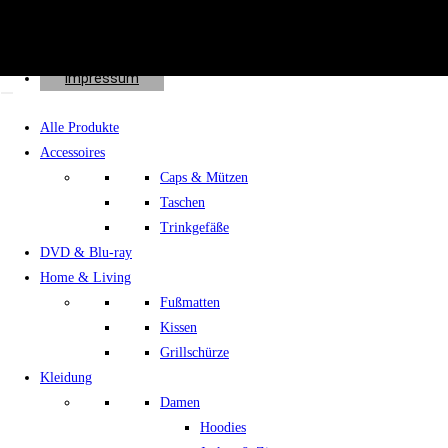
Effects
Spenden
Shop
Impressum
Alle Produkte
Accessoires
Caps & Mützen
Taschen
Trinkgefäße
DVD & Blu-ray
Home & Living
Fußmatten
Kissen
Grillschürze
Kleidung
Damen
Hoodies