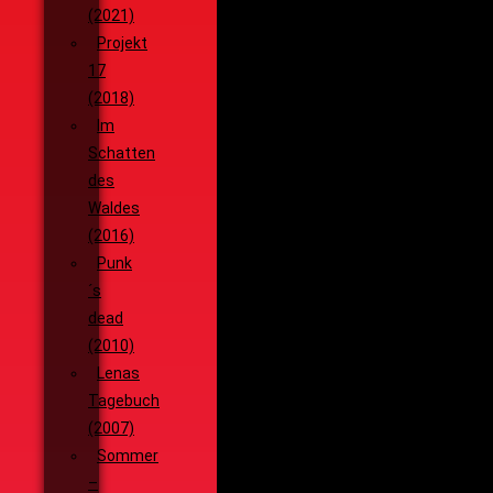
(2021)
Projekt
17
(2018)
Im
Schatten
des
Waldes
(2016)
Punk
´s
dead
(2010)
Lenas
Tagebuch
(2007)
Sommer
–