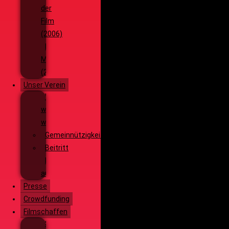
der
Film
(2006)
Die
Monsterjagd
(2005)
Unser Verein
Wieso,
weshalb,
warum?!
Gemeinnützigkeit
Beitritt
Filmausrüstung
ausleihen
Presse
Crowdfunding
Filmschaffen
Schauspiel