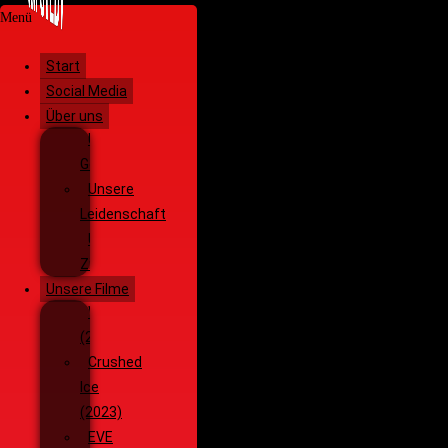
Menü
Start
Social Media
Über uns
Unsere
Geschichte
Unsere
Leidenschaft
Unsere
Ziele
Unsere Filme
Wenja
(2025)
Crushed
Ice
(2023)
EVE