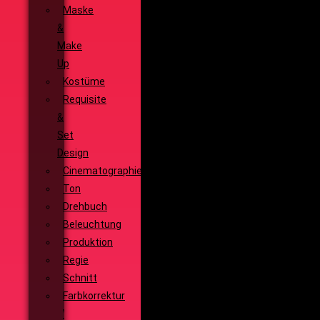
Maske
&
Make
Up
Kostüme
Requisite
&
Set
Design
Cinematographie
Ton
Drehbuch
Beleuchtung
Produktion
Regie
Schnitt
Farbkorrektur
Visual