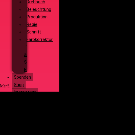
Drehbuch
Beleuchtung
Produktion
Regie
Schnitt
Farbkorrektur
Visual
&
Special
Effects
Spenden
Shop
Menü
Impressum
Start
Social Media
Über uns
Unsere
Geschichte