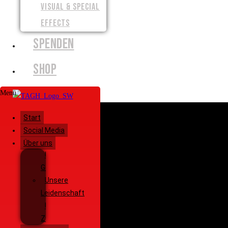
VISUAL & SPECIAL
EFFECTS
SPENDEN
SHOP
Menü
Start
Social Media
Über uns
Unsere
Geschichte
Unsere
Leidenschaft
Unsere
Ziele