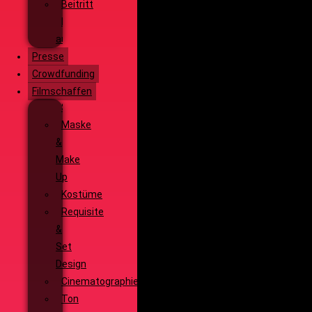
Beitritt
Filmausrüstung
ausleihen
Presse
Crowdfunding
Filmschaffen
Schauspiel
Maske
&
Make
Up
Kostüme
Requisite
&
Set
Design
Cinematographie
Ton