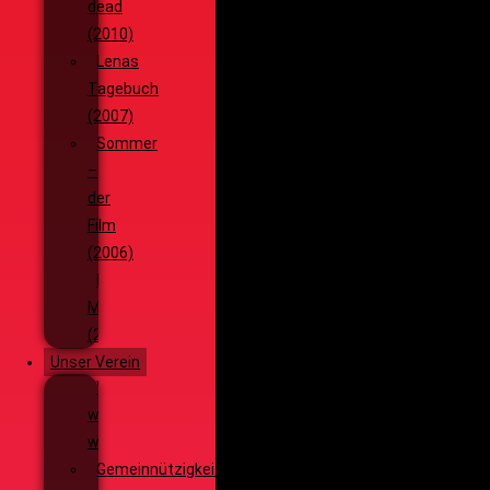
dead
(2010)
Lenas
Tagebuch
(2007)
Sommer
–
der
Film
(2006)
Die
Monsterjagd
(2005)
Unser Verein
Wieso,
weshalb,
warum?!
Gemeinnützigkeit