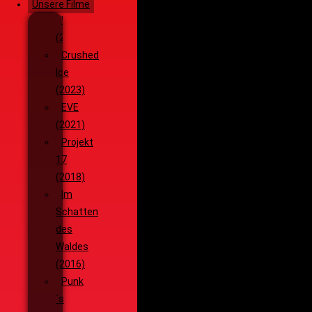
Unsere Filme
Wenja
(2025)
Crushed
Ice
(2023)
EVE
(2021)
Projekt
17
(2018)
Im
Schatten
des
Waldes
(2016)
Punk
´s