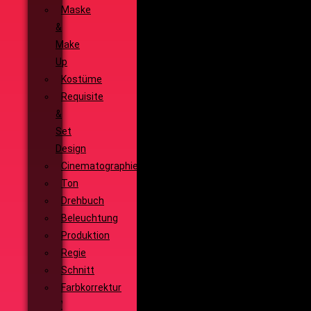
Maske
&
Make
Up
Kostüme
Requisite
&
Set
Design
Cinematographie
Ton
Drehbuch
Beleuchtung
Produktion
Regie
Schnitt
Farbkorrektur
Visual