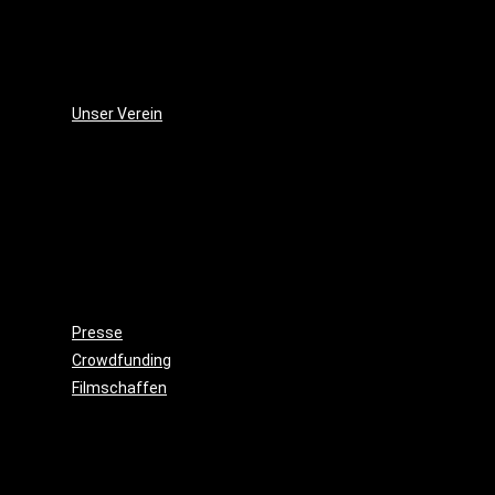
(2006)
Die
Monsterjagd
(2005)
Unser Verein
Wieso,
weshalb,
warum?!
Gemeinnützigkeit
Beitritt
Filmausrüstung
ausleihen
Presse
Crowdfunding
Filmschaffen
Schauspiel
Maske
&