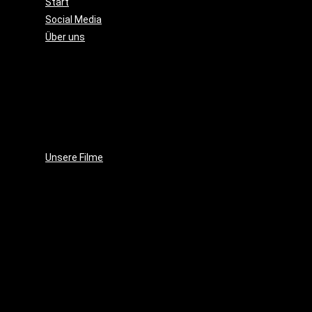
Start
Social Media
Über uns
Unsere
Geschichte
Unsere
Leidenschaft
Unsere
Ziele
Unsere Filme
Wenja
(2025)
Crushed
Ice
(2023)
EVE
(2021)
Projekt