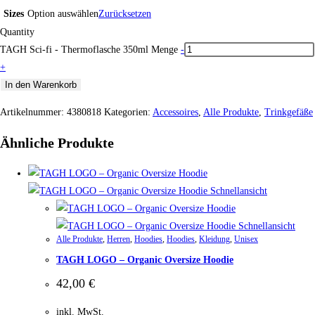
Sizes
Option auswählen
Zurücksetzen
Quantity
TAGH Sci-fi - Thermoflasche 350ml Menge
-
+
In den Warenkorb
Artikelnummer:
4380818
Kategorien:
Accessoires
,
Alle Produkte
,
Trinkgefäße
Ähnliche Produkte
Schnellansicht
Schnellansicht
Alle Produkte
,
Herren
,
Hoodies
,
Hoodies
,
Kleidung
,
Unisex
TAGH LOGO – Organic Oversize Hoodie
42,00
€
inkl. MwSt.