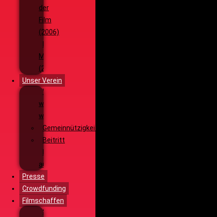
der
Film
(2006)
Die
Monsterjagd
(2005)
Unser Verein
Wieso,
weshalb,
warum?!
Gemeinnützigkeit
Beitritt
Filmausrüstung
ausleihen
Presse
Crowdfunding
Filmschaffen
Schauspiel