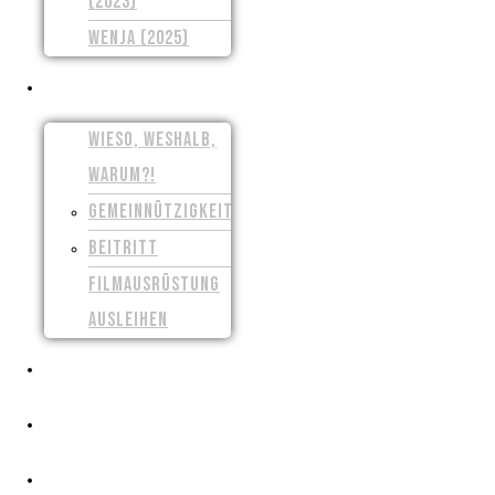
(2023)
WENJA (2025)
UNSER VEREIN
WIESO, WESHALB,
WARUM?!
GEMEINNÜTZIGKEIT
BEITRITT
FILMAUSRÜSTUNG
AUSLEIHEN
PRESSE
CROWDFUNDING
FILMSCHAFFEN