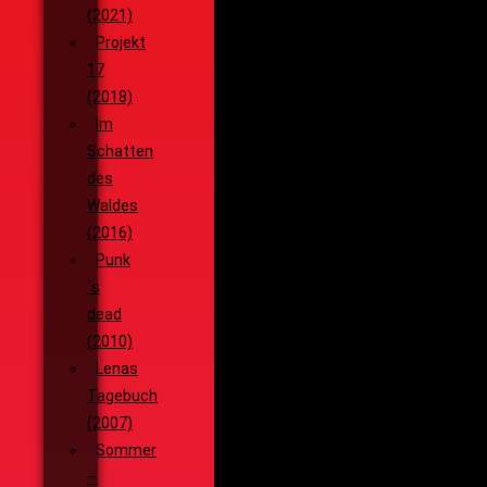
(2021)
Projekt
17
(2018)
Im
Schatten
des
Waldes
(2016)
Punk
´s
dead
(2010)
Lenas
Tagebuch
(2007)
Sommer
–