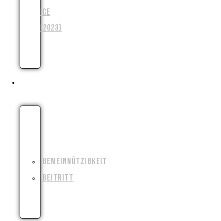
ICE
(2023)
WENJA
(2025)
UNSER VEREIN
WIESO,
WESHALB,
WARUM?!
GEMEINNÜTZIGKEIT
BEITRITT
FILMAUSRÜSTUNG
AUSLEIHEN