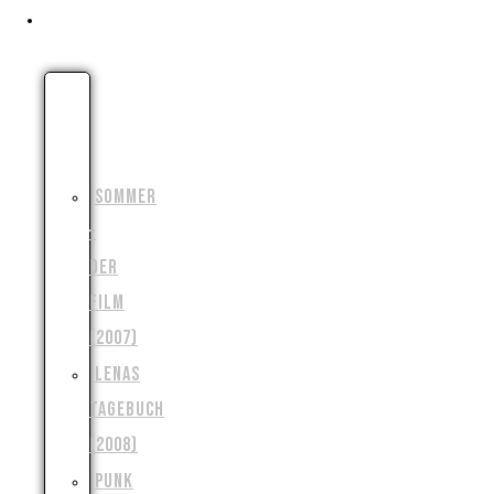
UNSERE FILME
DIE
MONSTERJAGD
(2006)
SOMMER
–
DER
FILM
(2007)
LENAS
TAGEBUCH
(2008)
PUNK