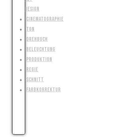
DESIGN
CINEMATOGRAPHIE
TON
DREHBUCH
BELEUCHTUNG
PRODUKTION
REGIE
SCHNITT
FARBKORREKTUR
VISUAL
&
SPECIAL
EFFECTS