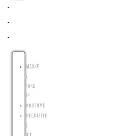
PRESSE
CROWDFUNDING
FILMSCHAFFEN
SCHAUSPIEL
MASKE
&
MAKE
UP
KOSTÜME
REQUISITE
&
SET