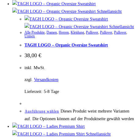
Schnellansicht
Schnellansicht
Alle Produkte
,
Damen
,
Herren
,
Kleidung
,
Pullover
,
Pullover
,
Pullover
,
Unisex
TAGH LOGO – Organic Oversize Sweatshirt
38,00
€
inkl. MwSt.
zzgl.
Versandkosten
Lieferzeit:
5-8 Tage
Dieses Produkt weist mehrere Varianten
Ausführung wählen
auf. Die Optionen können auf der Produktseite gewählt werden
Schnellansicht