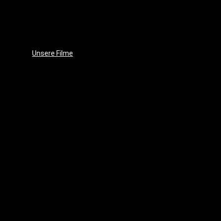
Unsere
Leidenschaft
Unsere
Ziele
Unsere Filme
Wenja
(2025)
Crushed
Ice
(2023)
EVE
(2021)
Projekt
17
(2018)
Im
Schatten
des