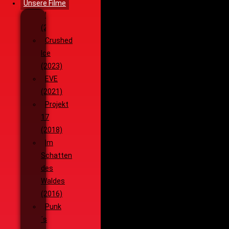
Unsere Filme
Wenja
(2025)
Crushed
Ice
(2023)
EVE
(2021)
Projekt
17
(2018)
Im
Schatten
des
Waldes
(2016)
Punk
´s