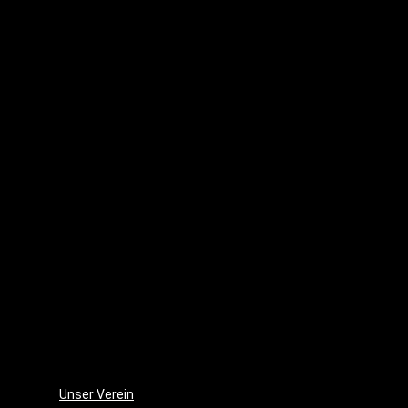
Waldes
(2016)
Punk
´s
dead
(2010)
Lenas
Tagebuch
(2007)
Sommer
–
der
Film
(2006)
Die
Monsterjagd
(2005)
Unser Verein