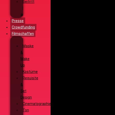
Beitritt
Filmausrüstung
ausleihen
Presse
Crowdfunding
Filmschaffen
Schauspiel
Maske
&
Make
Up
Kostüme
Requisite
&
Set
Design
Cinematographie
Ton