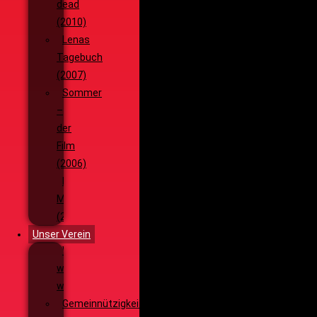
dead
(2010)
Lenas
Tagebuch
(2007)
Sommer
–
der
Film
(2006)
Die
Monsterjagd
(2005)
Unser Verein
Wieso,
weshalb,
warum?!
Gemeinnützigkeit