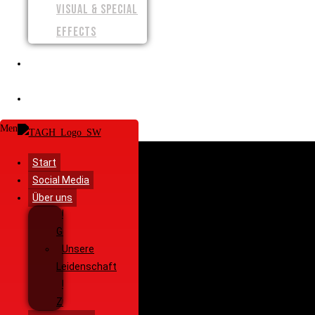
VISUAL & SPECIAL
EFFECTS
SPENDEN
SHOP
Menü
Start
Social Media
Über uns
Unsere
Geschichte
Unsere
Leidenschaft
Unsere
Ziele