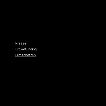
Wieso,
weshalb,
warum?!
Gemeinnützigkeit
Beitritt
Filmausrüstung
ausleihen
Presse
Crowdfunding
Filmschaffen
Schauspiel
Maske
&
Make
Up
Kostüme
Requisite
&