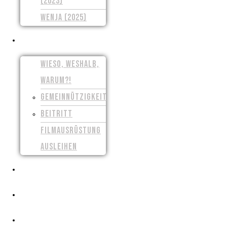
(2023)
WENJA (2025)
UNSER VEREIN
WIESO, WESHALB,
WARUM?!
GEMEINNÜTZIGKEIT
BEITRITT
FILMAUSRÜSTUNG
AUSLEIHEN
PRESSE
CROWDFUNDING
FILMSCHAFFEN