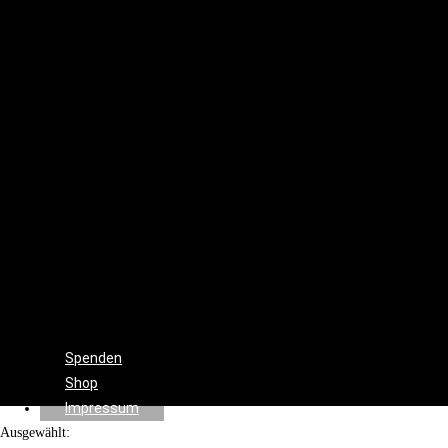
Set
Design
Cinematographie
Ton
Drehbuch
Beleuchtung
Produktion
Regie
Schnitt
Farbkorrektur
Visual
&
Special
Effects
Spenden
Shop
Impressum
Ausgewählt: