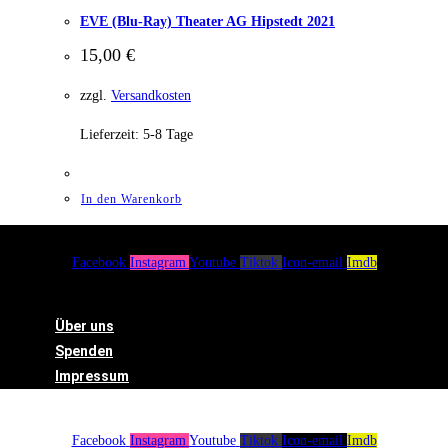
EVE (Blu-Ray) Theater AG Hipstedt 2021
15,00
€
zzgl.
Versandkosten
Lieferzeit:
5-8 Tage
In den Warenkorb
Facebook
Instagram
Youtube
Tiktok
Icon-email
Imdb
Menü
Über uns
Spenden
Impressum
Facebook
Instagram
Youtube
Tiktok
Icon-email
Imdb