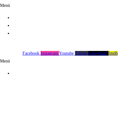
Menü
Über uns
Spenden
Impressum
Facebook
Instagram
Youtube
Tiktok
Icon-email
Imdb
Menü
Über uns
Spenden
Impressum
Warenkorb
0
Es sind keine Produkte in deinem Warenkorb!
Continue shopping
0