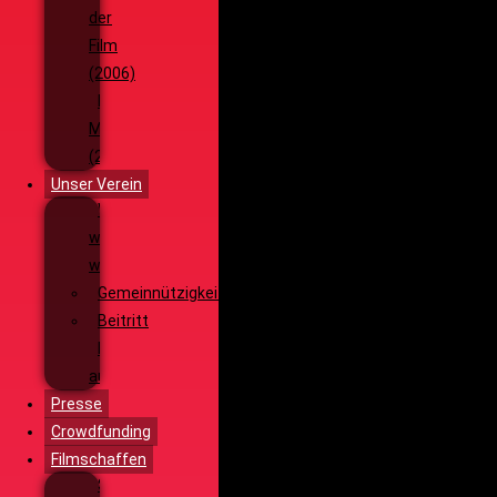
der
Film
(2006)
Die
Monsterjagd
(2005)
Unser Verein
Wieso,
weshalb,
warum?!
Gemeinnützigkeit
Beitritt
Filmausrüstung
ausleihen
Presse
Crowdfunding
Filmschaffen
Schauspiel