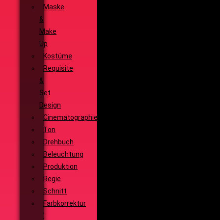
Maske
&
Make
Up
Kostüme
Requisite
&
Set
Design
Cinematographie
Ton
Drehbuch
Beleuchtung
Produktion
Regie
Schnitt
Farbkorrektur
Visual