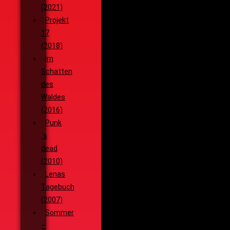
(2021)
Projekt
17
(2018)
Im
Schatten
des
Waldes
(2016)
Punk
´s
dead
(2010)
Lenas
Tagebuch
(2007)
Sommer
–