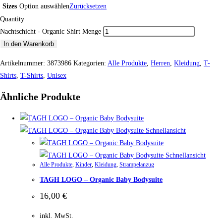
Sizes
Option auswählen
Zurücksetzen
Quantity
Nachtschicht - Organic Shirt Menge
In den Warenkorb
Artikelnummer:
3873986
Kategorien:
Alle Produkte
,
Herren
,
Kleidung
,
T-
Shirts
,
T-Shirts
,
Unisex
Ähnliche Produkte
Schnellansicht
Schnellansicht
Alle Produkte
,
Kinder
,
Kleidung
,
Strampelanzug
TAGH LOGO – Organic Baby Bodysuite
16,00
€
inkl. MwSt.