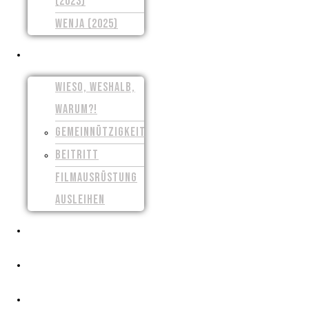
(2023)
WENJA (2025)
UNSER VEREIN
WIESO, WESHALB,
WARUM?!
GEMEINNÜTZIGKEIT
BEITRITT
FILMAUSRÜSTUNG
AUSLEIHEN
PRESSE
CROWDFUNDING
FILMSCHAFFEN