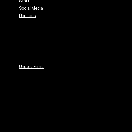
Start
Social Media
Über uns
Unsere
Geschichte
Unsere
Leidenschaft
Unsere
Ziele
Unsere Filme
Wenja
(2025)
Crushed
Ice
(2023)
EVE
(2021)
Projekt