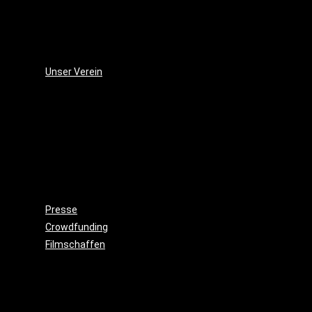
(2006)
Die
Monsterjagd
(2005)
Unser Verein
Wieso,
weshalb,
warum?!
Gemeinnützigkeit
Beitritt
Filmausrüstung
ausleihen
Presse
Crowdfunding
Filmschaffen
Schauspiel
Maske
&