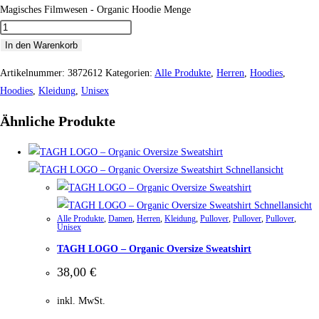
Magisches Filmwesen - Organic Hoodie Menge
In den Warenkorb
Artikelnummer:
3872612
Kategorien:
Alle Produkte
,
Herren
,
Hoodies
,
Hoodies
,
Kleidung
,
Unisex
Ähnliche Produkte
Schnellansicht
Schnellansicht
Alle Produkte
,
Damen
,
Herren
,
Kleidung
,
Pullover
,
Pullover
,
Pullover
,
Unisex
TAGH LOGO – Organic Oversize Sweatshirt
38,00
€
inkl. MwSt.