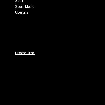
Start
Social Media
Über uns
Unsere
Geschichte
Unsere
Leidenschaft
Unsere
Ziele
Unsere Filme
Wenja
(2025)
Crushed
Ice
(2023)
EVE
(2021)
Projekt