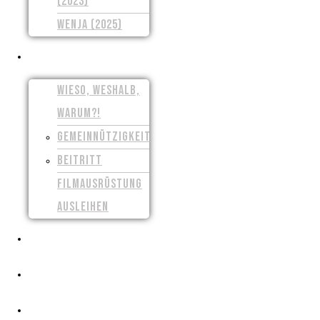
(2023)
WENJA (2025)
UNSER VEREIN
WIESO, WESHALB,
WARUM?!
GEMEINNÜTZIGKEIT
BEITRITT
FILMAUSRÜSTUNG
AUSLEIHEN
PRESSE
CROWDFUNDING
FILMSCHAFFEN