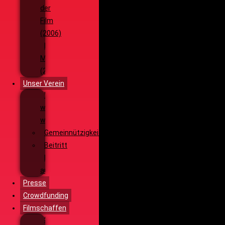
der
Film
(2006)
Die
Monsterjagd
(2005)
Unser Verein
Wieso,
weshalb,
warum?!
Gemeinnützigkeit
Beitritt
Filmausrüstung
ausleihen
Presse
Crowdfunding
Filmschaffen
Schauspiel