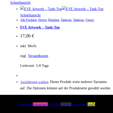
Schnellansicht
Schnellansicht
Alle Produkte
,
Herren
,
Kleidung
,
Tanktops
,
Tanktops
,
Unisex
EVE Artwork – Tank-Top
17,00
€
inkl. MwSt.
zzgl.
Versandkosten
Lieferzeit:
5-8 Tage
Dieses Produkt weist mehrere Varianten
Ausführung wählen
auf. Die Optionen können auf der Produktseite gewählt werden
Facebook
Instagram
Youtube
Tiktok
Icon-email
Imdb
Menü