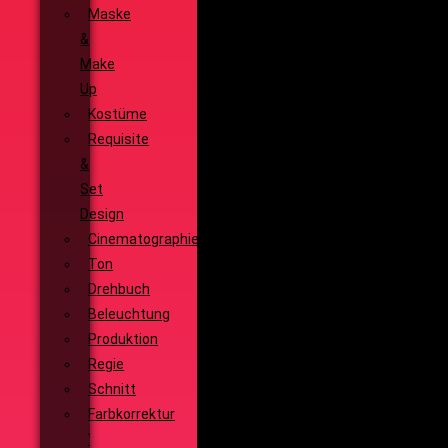
Maske
&
Make
Up
Kostüme
Requisite
&
Set
Design
Cinematographie
Ton
Drehbuch
Beleuchtung
Produktion
Regie
Schnitt
Farbkorrektur
Visual