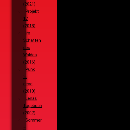
(2021)
Projekt
17
(2018)
Im
Schatten
des
Waldes
(2016)
Punk
´s
dead
(2010)
Lenas
Tagebuch
(2007)
Sommer
–