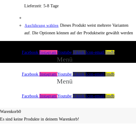
Lieferzeit:
5-8 Tage
Dieses Produkt weist mehrere Varianten
Ausführung wählen
auf. Die Optionen können auf der Produktseite gewählt werden
Facebook
Instagram
Youtube
Tiktok
Icon-email
Imdb
Menü
Facebook
Instagram
Youtube
Tiktok
Icon-email
Imdb
Menü
Facebook
Instagram
Youtube
Tiktok
Icon-email
Imdb
Über uns
Spenden
Impressum
Warenkorb
0
Es sind keine Produkte in deinem Warenkorb!
Continue shopping
0