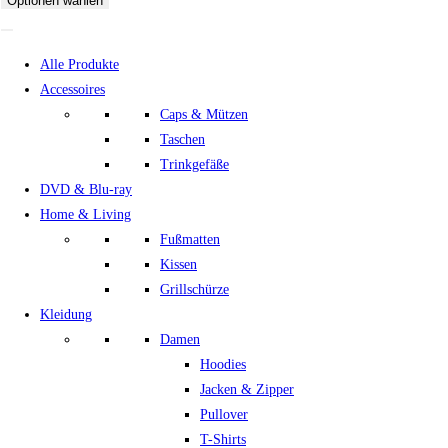
Optionen wählen
Alle Produkte
Accessoires
Caps & Mützen
Taschen
Trinkgefäße
DVD & Blu-ray
Home & Living
Fußmatten
Kissen
Grillschürze
Kleidung
Damen
Hoodies
Jacken & Zipper
Pullover
T-Shirts