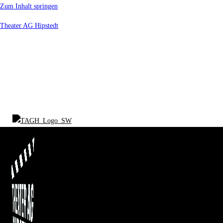
Zum Inhalt springen
Theater AG Hipstedt
START
ÜBER UNS
UNSERE FILME
UNSER VEREIN
PRESSE
CROWDFUNDING
FILMSCHAFFEN
SPENDEN
SHOP