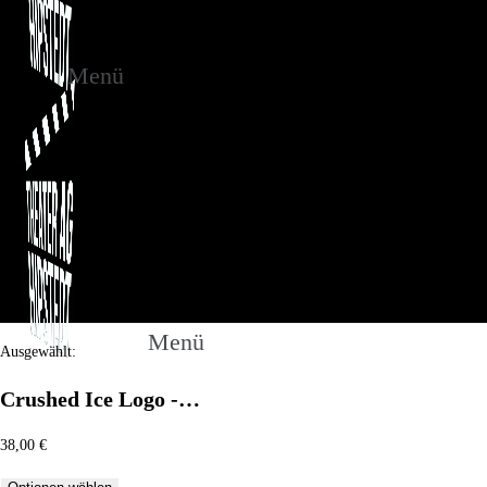
Menü
Menü
Ausgewählt:
Crushed Ice Logo -…
38,00
€