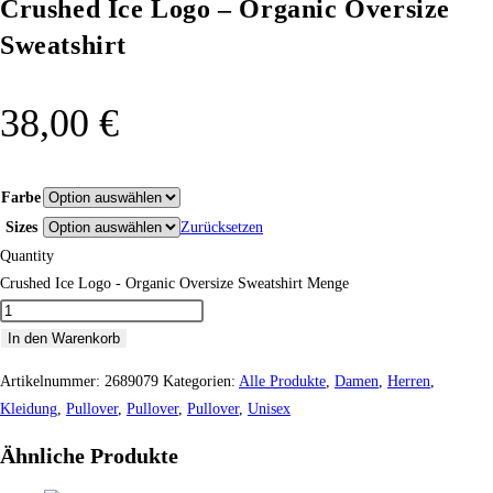
Crushed Ice Logo – Organic Oversize
Sweatshirt
38,00
€
Farbe
Sizes
Zurücksetzen
Quantity
Crushed Ice Logo - Organic Oversize Sweatshirt Menge
In den Warenkorb
Artikelnummer:
2689079
Kategorien:
Alle Produkte
,
Damen
,
Herren
,
Kleidung
,
Pullover
,
Pullover
,
Pullover
,
Unisex
Ähnliche Produkte