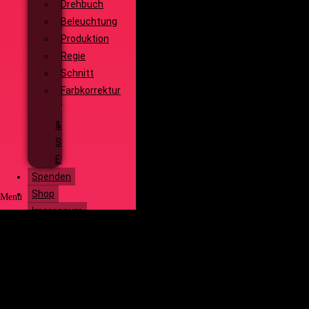
Drehbuch
Beleuchtung
Produktion
Regie
Schnitt
Farbkorrektur
Visual
&
Special
Effects
Spenden
Shop
Menü
Impressum
Start
Social Media
Über uns
Unsere
Geschichte