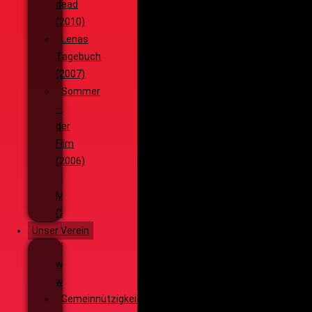
dead
(2010)
Lenas
Tagebuch
(2007)
Sommer
–
der
Film
(2006)
Die
Monsterjagd
(2005)
Unser Verein
Wieso,
weshalb,
warum?!
Gemeinnützigkeit