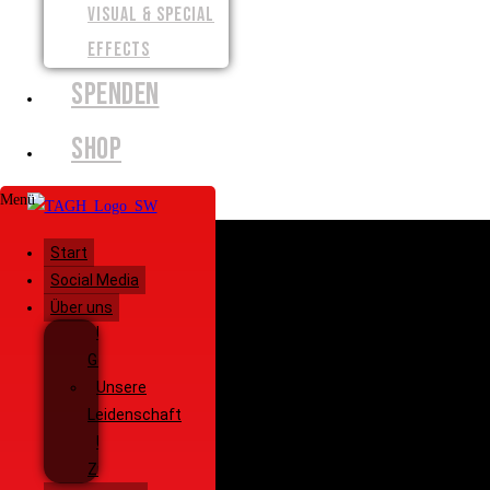
VISUAL & SPECIAL
EFFECTS
SPENDEN
SHOP
Menü
Start
Social Media
Über uns
Unsere
Geschichte
Unsere
Leidenschaft
Unsere
Ziele