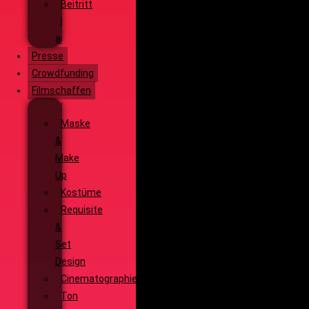
Beitritt
Filmausrüstung
ausleihen
Presse
Crowdfunding
Filmschaffen
Schauspiel
Maske
&
Make
Up
Kostüme
Requisite
&
Set
Design
Cinematographie
Ton