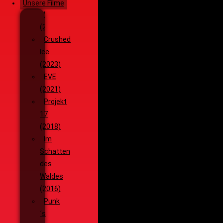
Unsere Filme
Wenja
(2025)
Crushed
Ice
(2023)
EVE
(2021)
Projekt
17
(2018)
Im
Schatten
des
Waldes
(2016)
Punk
´s