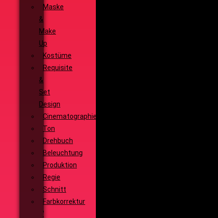
Maske
&
Make
Up
Kostüme
Requisite
&
Set
Design
Cinematographie
Ton
Drehbuch
Beleuchtung
Produktion
Regie
Schnitt
Farbkorrektur
Visual