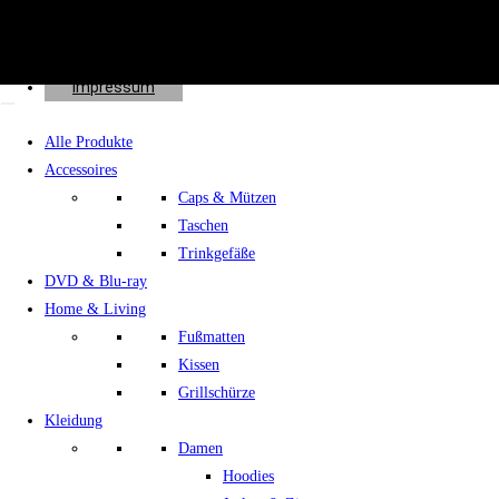
Effects
Spenden
Shop
Impressum
Alle Produkte
Accessoires
Caps & Mützen
Taschen
Trinkgefäße
DVD & Blu-ray
Home & Living
Fußmatten
Kissen
Grillschürze
Kleidung
Damen
Hoodies