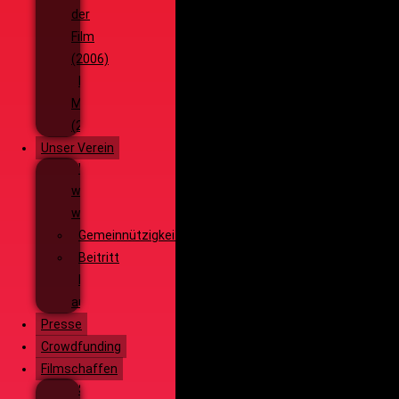
der
Film
(2006)
Die
Monsterjagd
(2005)
Unser Verein
Wieso,
weshalb,
warum?!
Gemeinnützigkeit
Beitritt
Filmausrüstung
ausleihen
Presse
Crowdfunding
Filmschaffen
Schauspiel