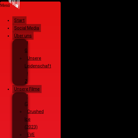
Menü
Start
Social Media
Über uns
Unsere
Geschichte
Unsere
Leidenschaft
Unsere
Ziele
Unsere Filme
Wenja
(2025)
Crushed
Ice
(2023)
EVE