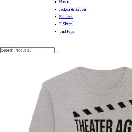
Hosen
Jacken & Zipper
Pullover
T-Shirts
Tanktops