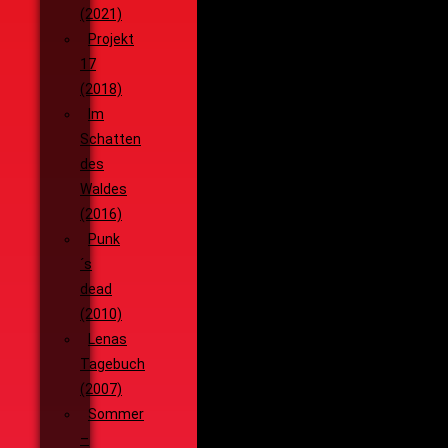
(2021)
Projekt
17
(2018)
Im
Schatten
des
Waldes
(2016)
Punk
´s
dead
(2010)
Lenas
Tagebuch
(2007)
Sommer
–