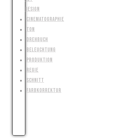
DESIGN
CINEMATOGRAPHIE
TON
DREHBUCH
BELEUCHTUNG
PRODUKTION
REGIE
SCHNITT
FARBKORREKTUR
VISUAL
&
SPECIAL
EFFECTS