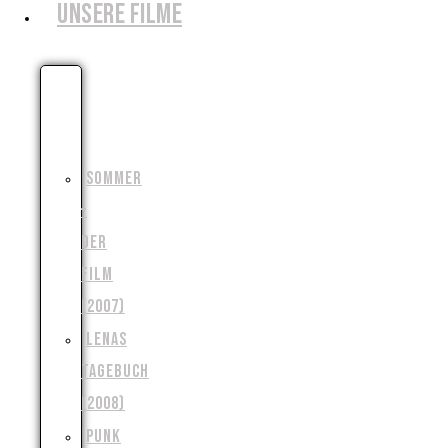
UNSERE FILME
DIE
MONSTERJAGD
(2006)
SOMMER
–
DER
FILM
(2007)
LENAS
TAGEBUCH
(2008)
PUNK