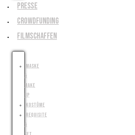
PRESSE
CROWDFUNDING
FILMSCHAFFEN
SCHAUSPIEL
MASKE
&
MAKE
UP
KOSTÜME
REQUISITE
&
SET