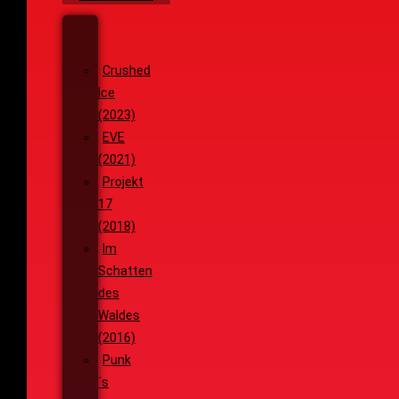
Wenja
(2025)
Crushed
Ice
(2023)
EVE
(2021)
Projekt
17
(2018)
Im
Schatten
des
Waldes
(2016)
Punk
´s