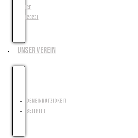
ICE
(2023)
WENJA
(2025)
UNSER VEREIN
WIESO,
WESHALB,
WARUM?!
GEMEINNÜTZIGKEIT
BEITRITT
FILMAUSRÜSTUNG
AUSLEIHEN