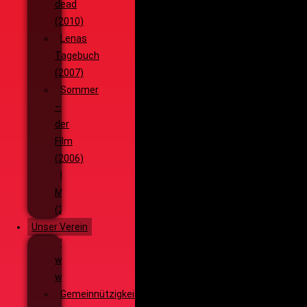
dead
(2010)
Lenas
Tagebuch
(2007)
Sommer
–
der
Film
(2006)
Die
Monsterjagd
(2005)
Unser Verein
Wieso,
weshalb,
warum?!
Gemeinnützigkeit