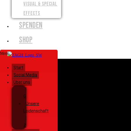
VISUAL & SPECIAL
EFFECTS
SPENDEN
SHOP
Menü
Start
Social Media
Über uns
Unsere
Geschichte
Unsere
Leidenschaft
Unsere
Ziele