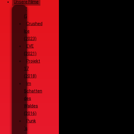
Unsere Filme
Wenja
(2025)
Crushed
Ice
(2023)
EVE
(2021)
Projekt
17
(2018)
Im
Schatten
des
Waldes
(2016)
Punk
´s