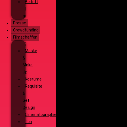
Beitritt
Filmausrüstung
ausleihen
Presse
Crowdfunding
Filmschaffen
Schauspiel
Maske
&
Make
Up
Kostüme
Requisite
&
Set
Design
Cinematographie
Ton