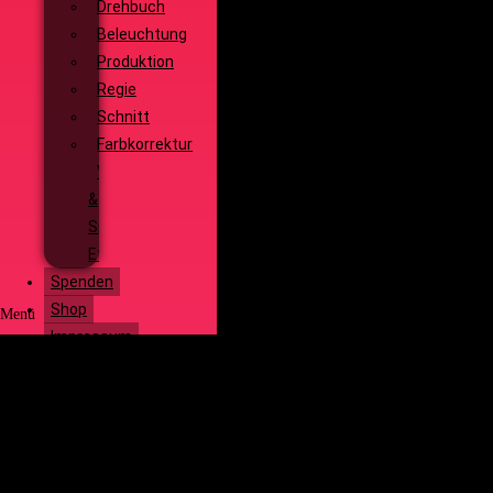
Drehbuch
Beleuchtung
Produktion
Regie
Schnitt
Farbkorrektur
Visual
&
Special
Effects
Spenden
Shop
Menü
Impressum
Start
Social Media
Über uns
Unsere
Geschichte