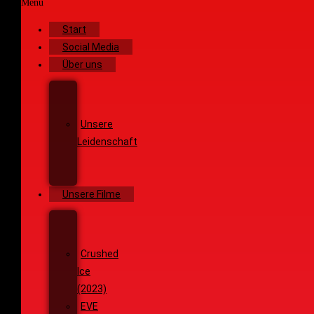
Menü
Start
Social Media
Über uns
Unsere
Geschichte
Unsere
Leidenschaft
Unsere
Ziele
Unsere Filme
Wenja
(2025)
Crushed
Ice
(2023)
EVE