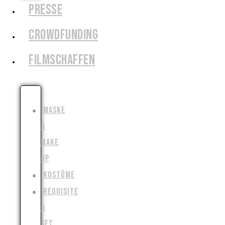
PRESSE
CROWDFUNDING
FILMSCHAFFEN
SCHAUSPIEL
MASKE
&
MAKE
UP
KOSTÜME
REQUISITE
&
SET