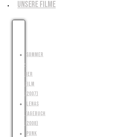
UNSERE FILME
DIE
MONSTERJAGD
(2006)
SOMMER
–
DER
FILM
(2007)
LENAS
TAGEBUCH
(2008)
PUNK