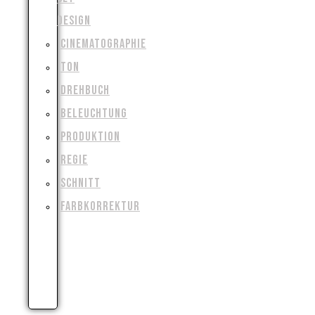
DESIGN
CINEMATOGRAPHIE
TON
DREHBUCH
BELEUCHTUNG
PRODUKTION
REGIE
SCHNITT
FARBKORREKTUR
VISUAL
&
SPECIAL
EFFECTS