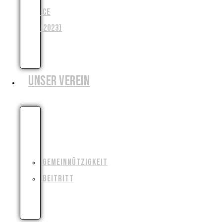
ICE
(2023)
WENJA
(2025)
UNSER VEREIN
WIESO,
WESHALB,
WARUM?!
GEMEINNÜTZIGKEIT
BEITRITT
FILMAUSRÜSTUNG
AUSLEIHEN