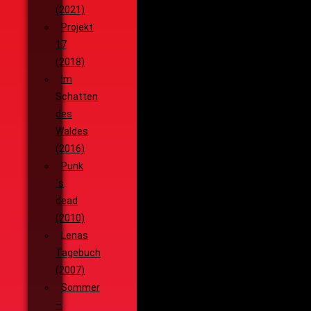
(2021)
Projekt
17
(2018)
Im
Schatten
des
Waldes
(2016)
Punk
´s
dead
(2010)
Lenas
Tagebuch
(2007)
Sommer
–