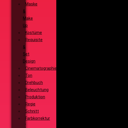
Maske
&
Make
Up
Kostüme
Requisite
&
Set
Design
Cinematographie
Ton
Drehbuch
Beleuchtung
Produktion
Regie
Schnitt
Farbkorrektur
Visual