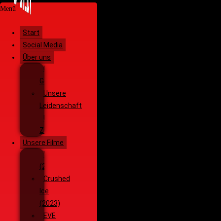
Menü
Start
Social Media
Über uns
Unsere
Geschichte
Unsere
Leidenschaft
Unsere
Ziele
Unsere Filme
Wenja
(2025)
Crushed
Ice
(2023)
EVE