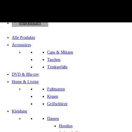
Effects
Spenden
Shop
Impressum
Alle Produkte
Accessoires
Caps & Mützen
Taschen
Trinkgefäße
DVD & Blu-ray
Home & Living
Fußmatten
Kissen
Grillschürze
Kleidung
Damen
Hoodies