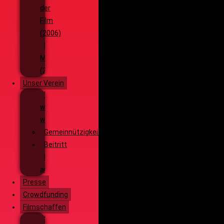
der
Film
(2006)
Die
Monsterjagd
(2005)
Unser Verein
Wieso,
weshalb,
warum?!
Gemeinnützigkeit
Beitritt
Filmausrüstung
ausleihen
Presse
Crowdfunding
Filmschaffen
Schauspiel