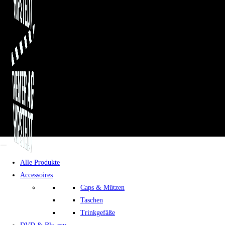
Menü
Menü
Alle Produkte
Accessoires
Caps & Mützen
Taschen
Trinkgefäße