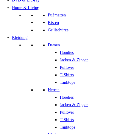
DVD & Blu-ray
Home & Living
Fußmatten
Kissen
Grillschürze
Kleidung
Damen
Hoodies
Jacken & Zipper
Pullover
T-Shirts
Tanktops
Herren
Hoodies
Jacken & Zipper
Pullover
T-Shirts
Tanktops