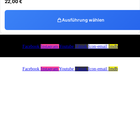
22,00
€
Ausführung wählen
Facebook
Instagram
Youtube
Tiktok
Icon-email
Imdb
Menü
Facebook
Instagram
Youtube
Tiktok
Icon-email
Imdb
Menü
Facebook
Instagram
Youtube
Tiktok
Icon-email
Imdb
Über uns
Spenden
Impressum
Warenkorb
0
Es sind keine Produkte in deinem Warenkorb!
Continue shopping
0