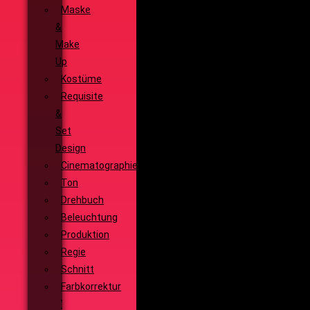
Maske
&
Make
Up
Kostüme
Requisite
&
Set
Design
Cinematographie
Ton
Drehbuch
Beleuchtung
Produktion
Regie
Schnitt
Farbkorrektur
Visual