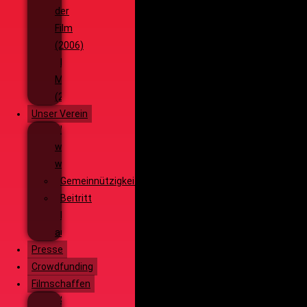
der
Film
(2006)
Die
Monsterjagd
(2005)
Unser Verein
Wieso,
weshalb,
warum?!
Gemeinnützigkeit
Beitritt
Filmausrüstung
ausleihen
Presse
Crowdfunding
Filmschaffen
Schauspiel