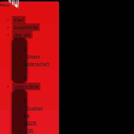
Menü
Start
Social Media
Über uns
Unsere
Geschichte
Unsere
Leidenschaft
Unsere
Ziele
Unsere Filme
Wenja
(2025)
Crushed
Ice
(2023)
EVE