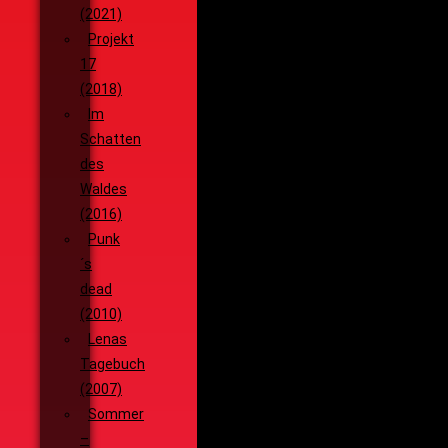
(2021)
Projekt
17
(2018)
Im
Schatten
des
Waldes
(2016)
Punk
´s
dead
(2010)
Lenas
Tagebuch
(2007)
Sommer
–