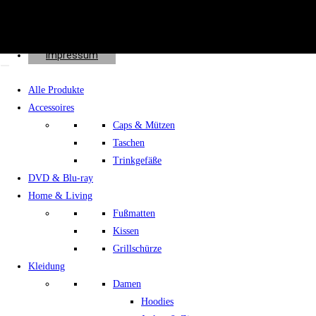
Effects
Spenden
Shop
Impressum
Alle Produkte
Accessoires
Caps & Mützen
Taschen
Trinkgefäße
DVD & Blu-ray
Home & Living
Fußmatten
Kissen
Grillschürze
Kleidung
Damen
Hoodies