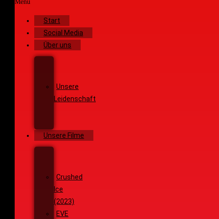
Menü
Start
Social Media
Über uns
Unsere
Geschichte
Unsere
Leidenschaft
Unsere
Ziele
Unsere Filme
Wenja
(2025)
Crushed
Ice
(2023)
EVE