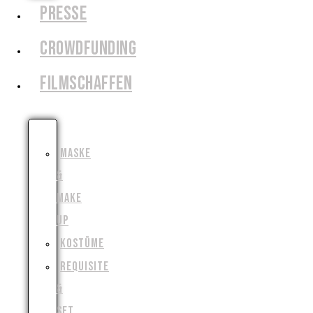
PRESSE
CROWDFUNDING
FILMSCHAFFEN
SCHAUSPIEL
MASKE
&
MAKE
UP
KOSTÜME
REQUISITE
&
SET