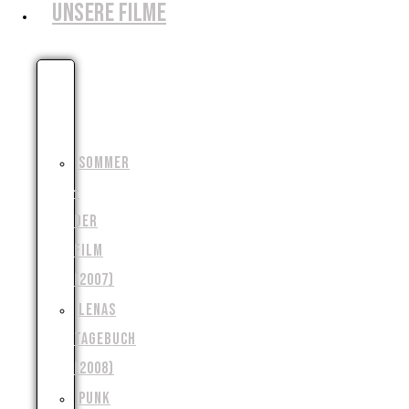
UNSERE FILME
DIE
MONSTERJAGD
(2006)
SOMMER
–
DER
FILM
(2007)
LENAS
TAGEBUCH
(2008)
PUNK