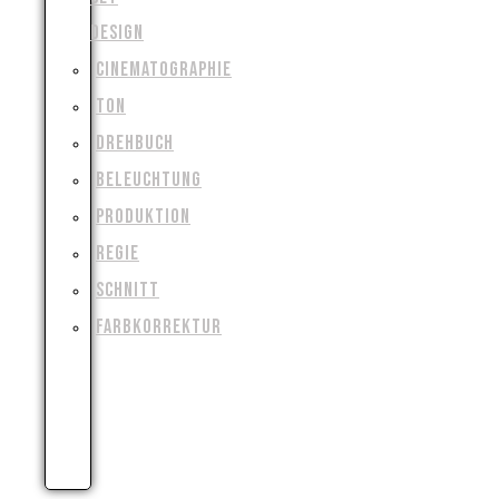
DESIGN
CINEMATOGRAPHIE
TON
DREHBUCH
BELEUCHTUNG
PRODUKTION
REGIE
SCHNITT
FARBKORREKTUR
VISUAL
&
SPECIAL
EFFECTS