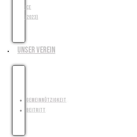
ICE
(2023)
WENJA
(2025)
UNSER VEREIN
WIESO,
WESHALB,
WARUM?!
GEMEINNÜTZIGKEIT
BEITRITT
FILMAUSRÜSTUNG
AUSLEIHEN