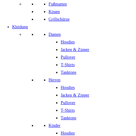
Fußmatten
Kissen
Grillschürze
Kleidung
Damen
Hoodies
Jacken & Zipper
Pullover
T-Shirts
Tanktops
Herren
Hoodies
Jacken & Zipper
Pullover
T-Shirts
Tanktops
Kinder
Hoodies