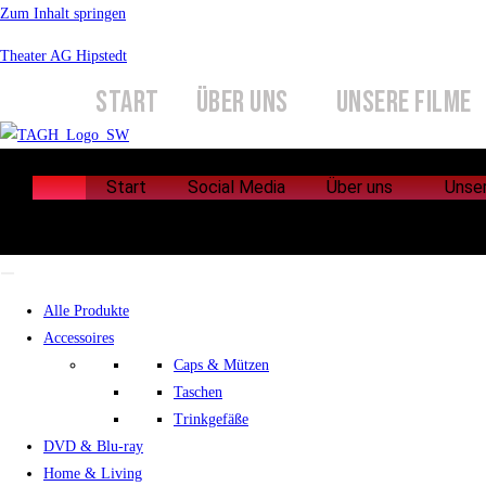
Zum Inhalt springen
Theater AG Hipstedt
START
ÜBER UNS
UNSERE FILME
Start
Social Media
Über uns
Unse
Start
Social Media
Über uns
Unse
Alle Produkte
Accessoires
Caps & Mützen
Taschen
Trinkgefäße
DVD & Blu-ray
Home & Living