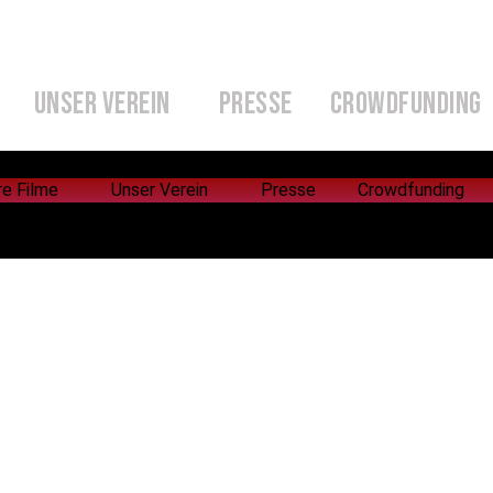
UNSER VEREIN
PRESSE
CROWDFUNDING
re Filme
Unser Verein
Presse
Crowdfunding
re Filme
Unser Verein
Presse
Crowdfunding