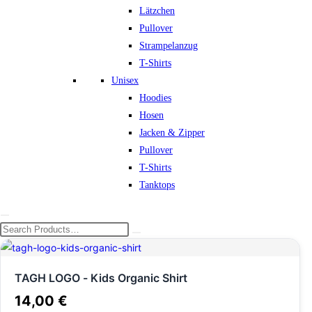
Lätzchen
Pullover
Strampelanzug
T-Shirts
Unisex
Hoodies
Hosen
Jacken & Zipper
Pullover
T-Shirts
Tanktops
TAGH LOGO - Kids Organic Shirt
14,00
€