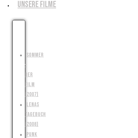
UNSERE FILME
DIE
MONSTERJAGD
(2006)
SOMMER
–
DER
FILM
(2007)
LENAS
TAGEBUCH
(2008)
PUNK