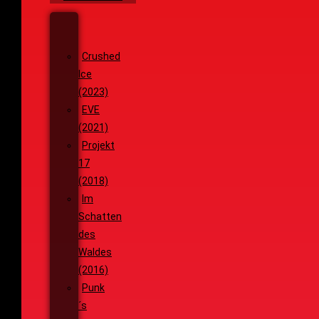
Wenja
(2025)
Crushed
Ice
(2023)
EVE
(2021)
Projekt
17
(2018)
Im
Schatten
des
Waldes
(2016)
Punk
´s