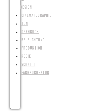
DESIGN
CINEMATOGRAPHIE
TON
DREHBUCH
BELEUCHTUNG
PRODUKTION
REGIE
SCHNITT
FARBKORREKTUR
VISUAL
&
SPECIAL
EFFECTS