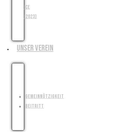
ICE
(2023)
WENJA
(2025)
UNSER VEREIN
WIESO,
WESHALB,
WARUM?!
GEMEINNÜTZIGKEIT
BEITRITT
FILMAUSRÜSTUNG
AUSLEIHEN