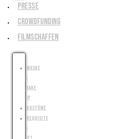
PRESSE
CROWDFUNDING
FILMSCHAFFEN
SCHAUSPIEL
MASKE
&
MAKE
UP
KOSTÜME
REQUISITE
&
SET