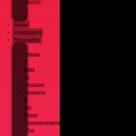
Beitritt
Filmausrüstung
ausleihen
Presse
Crowdfunding
Filmschaffen
Schauspiel
Maske
&
Make
Up
Kostüme
Requisite
&
Set
Design
Cinematographie
Ton