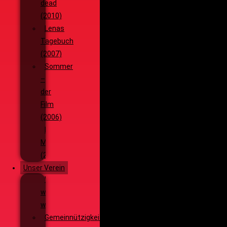
dead
(2010)
Lenas
Tagebuch
(2007)
Sommer
–
der
Film
(2006)
Die
Monsterjagd
(2005)
Unser Verein
Wieso,
weshalb,
warum?!
Gemeinnützigkeit