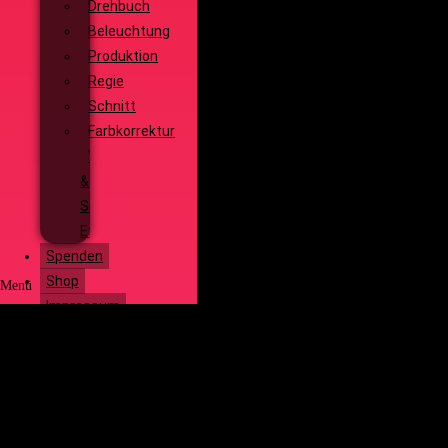
Drehbuch
Beleuchtung
Produktion
Regie
Schnitt
Farbkorrektur
Visual
&
Special
Effects
Spenden
Shop
Menü
Impressum
Start
Social Media
Über uns
Unsere
Geschichte