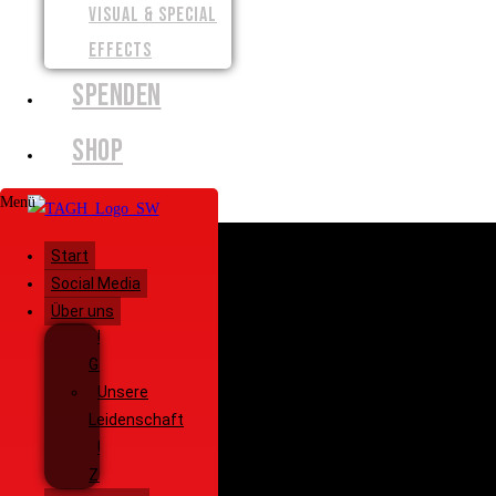
VISUAL & SPECIAL
EFFECTS
SPENDEN
SHOP
Menü
Start
Social Media
Über uns
Unsere
Geschichte
Unsere
Leidenschaft
Unsere
Ziele