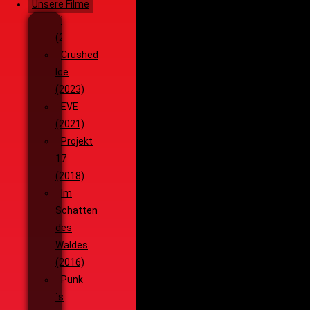
Unsere Filme
Wenja
(2025)
Crushed
Ice
(2023)
EVE
(2021)
Projekt
17
(2018)
Im
Schatten
des
Waldes
(2016)
Punk
´s