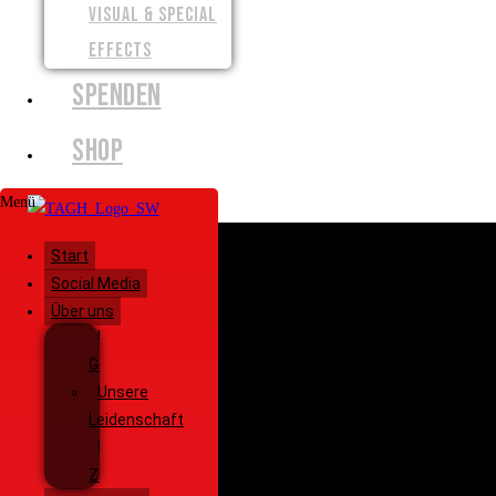
VISUAL & SPECIAL
EFFECTS
SPENDEN
SHOP
Menü
Start
Social Media
Über uns
Unsere
Geschichte
Unsere
Leidenschaft
Unsere
Ziele