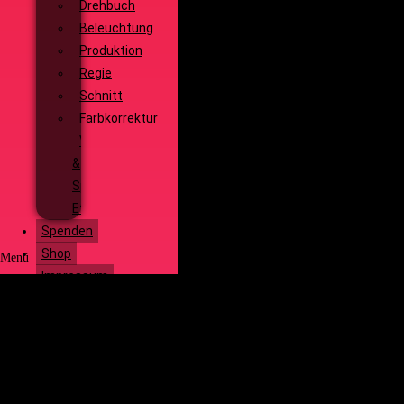
Drehbuch
Beleuchtung
Produktion
Regie
Schnitt
Farbkorrektur
Visual
&
Special
Effects
Spenden
Shop
Menü
Impressum
Start
Social Media
Über uns
Unsere
Geschichte