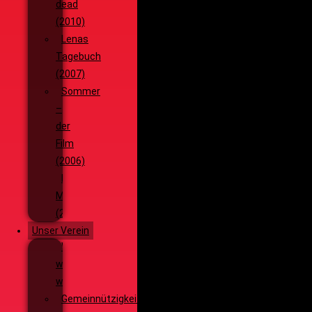
dead
(2010)
Lenas
Tagebuch
(2007)
Sommer
–
der
Film
(2006)
Die
Monsterjagd
(2005)
Unser Verein
Wieso,
weshalb,
warum?!
Gemeinnützigkeit