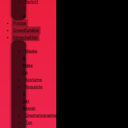
Beitritt
Filmausrüstung
ausleihen
Presse
Crowdfunding
Filmschaffen
Schauspiel
Maske
&
Make
Up
Kostüme
Requisite
&
Set
Design
Cinematographie
Ton