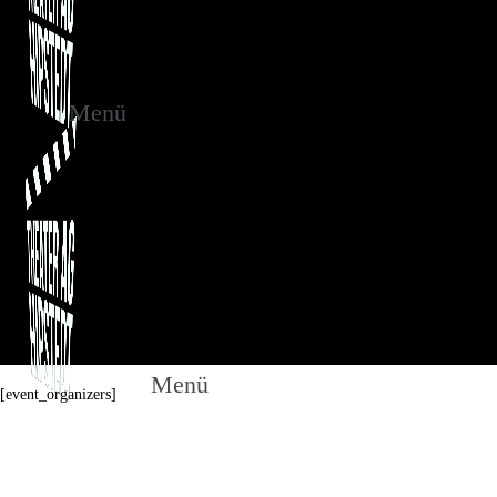
Menü
Menü
[event_organizers]