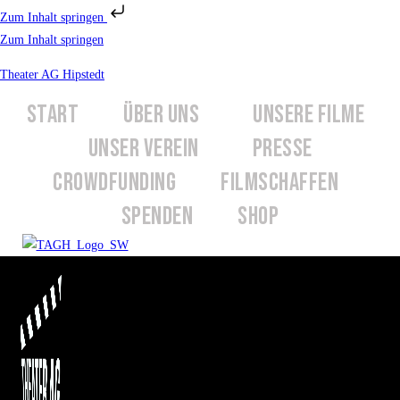
Zum Inhalt springen
Zum Inhalt springen
Theater AG Hipstedt
START
ÜBER UNS
UNSERE FILME
UNSER VEREIN
PRESSE
CROWDFUNDING
FILMSCHAFFEN
SPENDEN
SHOP