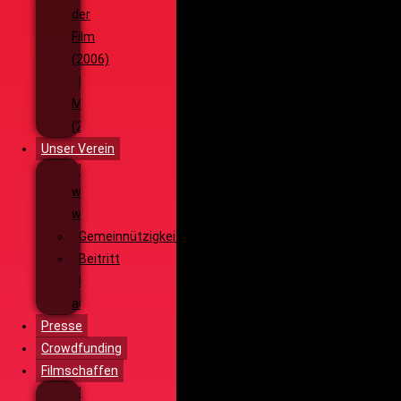
der
Film
(2006)
Die
Monsterjagd
(2005)
Unser Verein
Wieso,
weshalb,
warum?!
Gemeinnützigkeit
Beitritt
Filmausrüstung
ausleihen
Presse
Crowdfunding
Filmschaffen
Schauspiel