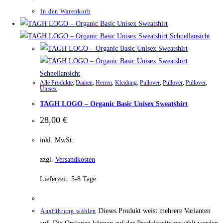
In den Warenkorb
Schnellansicht
Schnellansicht
Alle Produkte
,
Damen
,
Herren
,
Kleidung
,
Pullover
,
Pullover
,
Pullover
,
Unisex
TAGH LOGO – Organic Basic Unisex Sweatshirt
28,00
€
inkl. MwSt.
zzgl.
Versandkosten
Lieferzeit:
5-8 Tage
Dieses Produkt weist mehrere Varianten
Ausführung wählen