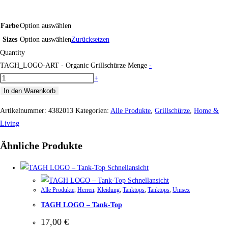
Farbe
Option auswählen
Sizes
Option auswählen
Zurücksetzen
Quantity
TAGH_LOGO-ART - Organic Grillschürze Menge
-
+
In den Warenkorb
Artikelnummer:
4382013
Kategorien:
Alle Produkte
,
Grillschürze
,
Home &
Living
Ähnliche Produkte
Schnellansicht
Schnellansicht
Alle Produkte
,
Herren
,
Kleidung
,
Tanktops
,
Tanktops
,
Unisex
TAGH LOGO – Tank-Top
17,00
€