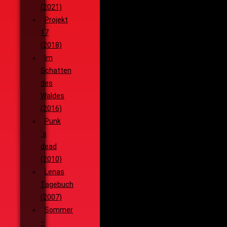
(2021)
Projekt
17
(2018)
Im
Schatten
des
Waldes
(2016)
Punk
´s
dead
(2010)
Lenas
Tagebuch
(2007)
Sommer
–