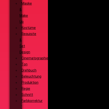
Maske
&
Make
Up
Kostüme
Requisite
&
Set
Design
Cinematographie
Ton
Drehbuch
Beleuchtung
Produktion
Regie
Schnitt
Farbkorrektur
Visual