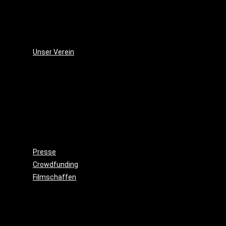
(2006)
Die
Monsterjagd
(2005)
Unser Verein
Wieso,
weshalb,
warum?!
Gemeinnützigkeit
Beitritt
Filmausrüstung
ausleihen
Presse
Crowdfunding
Filmschaffen
Schauspiel
Maske
&