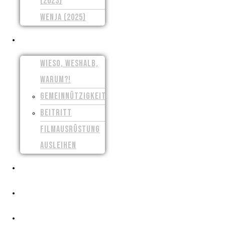
(2023)
WENJA (2025)
UNSER VEREIN
WIESO, WESHALB,
WARUM?!
GEMEINNÜTZIGKEIT
BEITRITT
FILMAUSRÜSTUNG
AUSLEIHEN
PRESSE
CROWDFUNDING
FILMSCHAFFEN