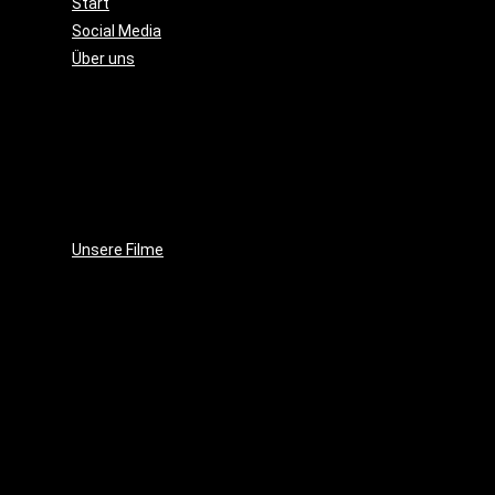
Start
Social Media
Über uns
Unsere
Geschichte
Unsere
Leidenschaft
Unsere
Ziele
Unsere Filme
Wenja
(2025)
Crushed
Ice
(2023)
EVE
(2021)
Projekt