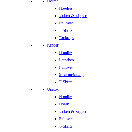
Herren
Hoodies
Jacken & Zipper
Pullover
T-Shirts
Tanktops
Kinder
Hoodies
Lätzchen
Pullover
Strampelanzug
T-Shirts
Unisex
Hoodies
Hosen
Jacken & Zipper
Pullover
T-Shirts