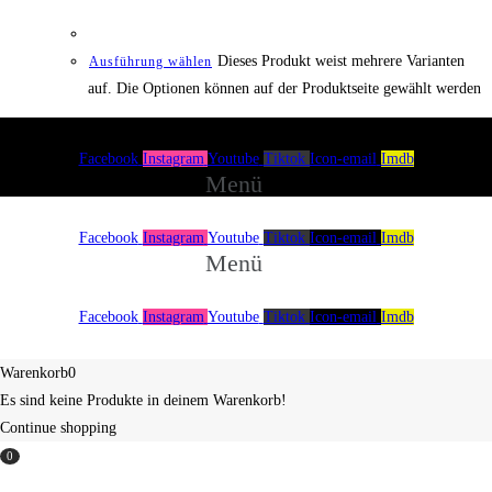
Dieses Produkt weist mehrere Varianten
Ausführung wählen
auf. Die Optionen können auf der Produktseite gewählt werden
Facebook
Instagram
Youtube
Tiktok
Icon-email
Imdb
Menü
Facebook
Instagram
Youtube
Tiktok
Icon-email
Imdb
Menü
Facebook
Instagram
Youtube
Tiktok
Icon-email
Imdb
Über uns
Spenden
Impressum
Warenkorb
0
Es sind keine Produkte in deinem Warenkorb!
Continue shopping
0