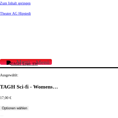
Zum Inhalt springen
Theater AG Hipstedt
START
ÜBER UNS
UNSERE FILME
UNSER VEREIN
PRESSE
CROWDFUNDING
FILMSCHAFFEN
SPENDEN
SHOP
Menü
Menü
Ausgewählt:
TAGH Sci-fi - Womens…
17,00
€
Optionen wählen