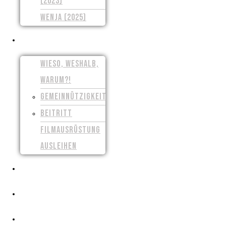
(2023)
WENJA (2025)
UNSER VEREIN
WIESO, WESHALB,
WARUM?!
GEMEINNÜTZIGKEIT
BEITRITT
FILMAUSRÜSTUNG
AUSLEIHEN
PRESSE
CROWDFUNDING
FILMSCHAFFEN