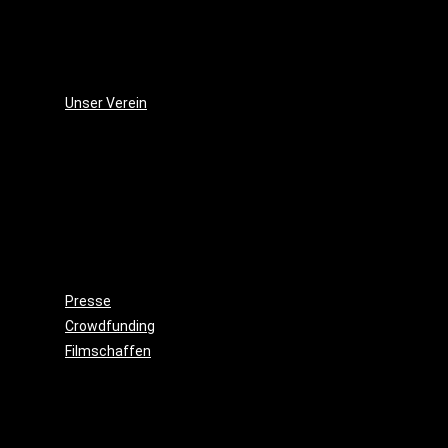
(2006)
Die
Monsterjagd
(2005)
Unser Verein
Wieso,
weshalb,
warum?!
Gemeinnützigkeit
Beitritt
Filmausrüstung
ausleihen
Presse
Crowdfunding
Filmschaffen
Schauspiel
Maske
&