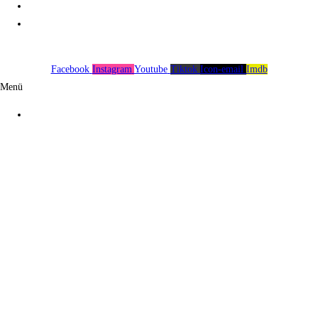
Spenden
Impressum
Facebook
Instagram
Youtube
Tiktok
Icon-email
Imdb
Menü
Über uns
Spenden
Impressum
Warenkorb
0
Es sind keine Produkte in deinem Warenkorb!
Continue shopping
0
×
×
Warenkorb