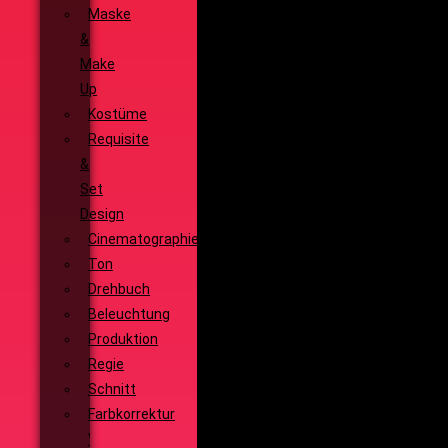
Maske
&
Make
Up
Kostüme
Requisite
&
Set
Design
Cinematographie
Ton
Drehbuch
Beleuchtung
Produktion
Regie
Schnitt
Farbkorrektur
Visual