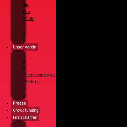
der
Film
(2006)
Die
Monsterjagd
(2005)
Unser Verein
Wieso,
weshalb,
warum?!
Gemeinnützigkeit
Beitritt
Filmausrüstung
ausleihen
Presse
Crowdfunding
Filmschaffen
Schauspiel