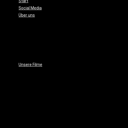
Start
Social Media
Über uns
Unsere
Geschichte
Unsere
Leidenschaft
Unsere
Ziele
Unsere Filme
Wenja
(2025)
Crushed
Ice
(2023)
EVE
(2021)
Projekt