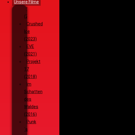
Unsere Filme
Wenja
(2025)
Crushed
Ice
(2023)
EVE
(2021)
Projekt
17
(2018)
Im
Schatten
des
Waldes
(2016)
Punk
´s