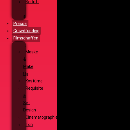
Beitritt
Filmausrüstung
ausleihen
Presse
Crowdfunding
Filmschaffen
Schauspiel
Maske
&
Make
Up
Kostüme
Requisite
&
Set
Design
Cinematographie
Ton