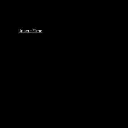
Unsere
Leidenschaft
Unsere
Ziele
Unsere Filme
Wenja
(2025)
Crushed
Ice
(2023)
EVE
(2021)
Projekt
17
(2018)
Im
Schatten
des