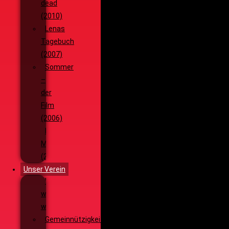
dead
(2010)
Lenas
Tagebuch
(2007)
Sommer
–
der
Film
(2006)
Die
Monsterjagd
(2005)
Unser Verein
Wieso,
weshalb,
warum?!
Gemeinnützigkeit