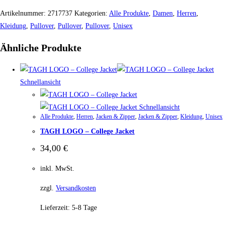
Artikelnummer:
2717737
Kategorien:
Alle Produkte
,
Damen
,
Herren
,
Kleidung
,
Pullover
,
Pullover
,
Pullover
,
Unisex
Ähnliche Produkte
Schnellansicht
Schnellansicht
Alle Produkte
,
Herren
,
Jacken & Zipper
,
Jacken & Zipper
,
Kleidung
,
Unisex
TAGH LOGO – College Jacket
34,00
€
inkl. MwSt.
zzgl.
Versandkosten
Lieferzeit:
5-8 Tage