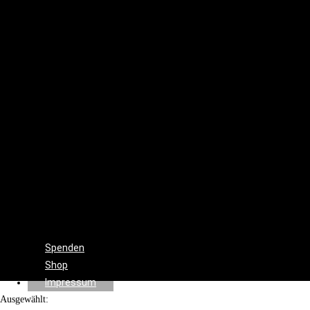
Set
Design
Cinematographie
Ton
Drehbuch
Beleuchtung
Produktion
Regie
Schnitt
Farbkorrektur
Visual
&
Special
Effects
Spenden
Shop
Impressum
Ausgewählt: