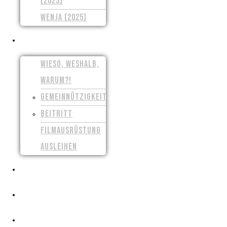
(2023)
WENJA (2025)
UNSER VEREIN
WIESO, WESHALB,
WARUM?!
GEMEINNÜTZIGKEIT
BEITRITT
FILMAUSRÜSTUNG
AUSLEIHEN
PRESSE
CROWDFUNDING
FILMSCHAFFEN