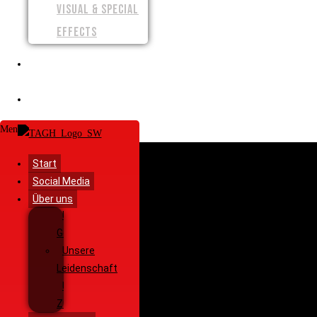
VISUAL & SPECIAL
EFFECTS
SPENDEN
SHOP
Menü
Start
Social Media
Über uns
Unsere
Geschichte
Unsere
Leidenschaft
Unsere
Ziele