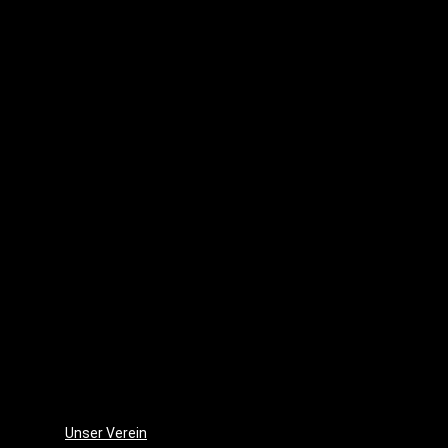
Waldes
(2016)
Punk
´s
dead
(2010)
Lenas
Tagebuch
(2007)
Sommer
–
der
Film
(2006)
Die
Monsterjagd
(2005)
Unser Verein