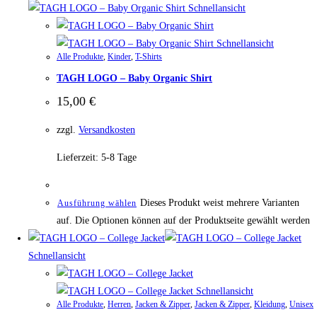
Schnellansicht
Schnellansicht
Alle Produkte
,
Kinder
,
T-Shirts
TAGH LOGO – Baby Organic Shirt
15,00
€
zzgl.
Versandkosten
Lieferzeit:
5-8 Tage
Dieses Produkt weist mehrere Varianten
Ausführung wählen
auf. Die Optionen können auf der Produktseite gewählt werden
Schnellansicht
Schnellansicht
Alle Produkte
,
Herren
,
Jacken & Zipper
,
Jacken & Zipper
,
Kleidung
,
Unisex