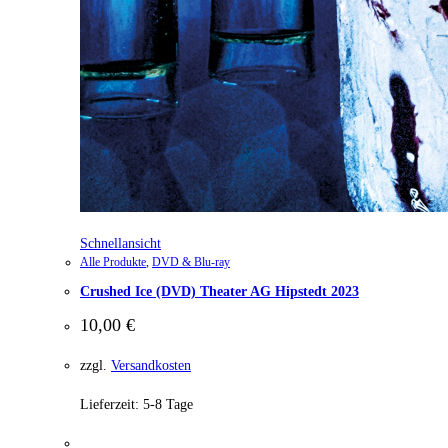
Schnellansicht
Alle Produkte
,
DVD & Blu-ray
Crushed Ice (DVD) Theater AG Hipstedt 2023
10,00
€
zzgl.
Versandkosten
Lieferzeit:
5-8 Tage