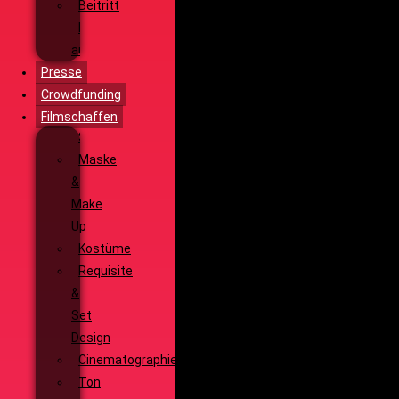
Beitritt
Filmausrüstung
ausleihen
Presse
Crowdfunding
Filmschaffen
Schauspiel
Maske
&
Make
Up
Kostüme
Requisite
&
Set
Design
Cinematographie
Ton