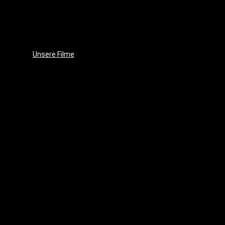
Unsere
Leidenschaft
Unsere
Ziele
Unsere Filme
Wenja
(2025)
Crushed
Ice
(2023)
EVE
(2021)
Projekt
17
(2018)
Im
Schatten
des