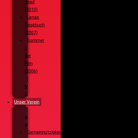
dead
(2010)
Lenas
Tagebuch
(2007)
Sommer
–
der
Film
(2006)
Die
Monsterjagd
(2005)
Unser Verein
Wieso,
weshalb,
warum?!
Gemeinnützigkeit