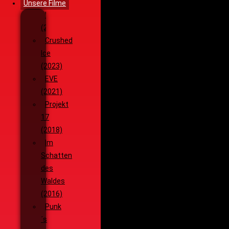
Unsere Filme
Wenja
(2025)
Crushed
Ice
(2023)
EVE
(2021)
Projekt
17
(2018)
Im
Schatten
des
Waldes
(2016)
Punk
´s