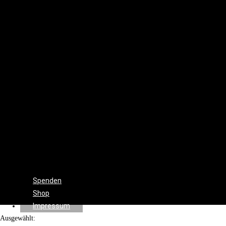
Set
Design
Cinematographie
Ton
Drehbuch
Beleuchtung
Produktion
Regie
Schnitt
Farbkorrektur
Visual
&
Special
Effects
Spenden
Shop
Impressum
Ausgewählt: