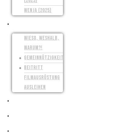
(2023)
WENJA (2025)
UNSER VEREIN
WIESO, WESHALB,
WARUM?!
GEMEINNÜTZIGKEIT
BEITRITT
FILMAUSRÜSTUNG
AUSLEIHEN
PRESSE
CROWDFUNDING
FILMSCHAFFEN