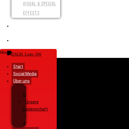
VISUAL & SPECIAL
EFFECTS
SPENDEN
SHOP
Menü
Start
Social Media
Über uns
Unsere
Geschichte
Unsere
Leidenschaft
Unsere
Ziele