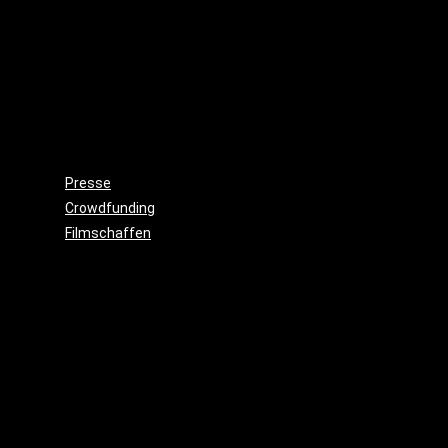
Wieso,
weshalb,
warum?!
Gemeinnützigkeit
Beitritt
Filmausrüstung
ausleihen
Presse
Crowdfunding
Filmschaffen
Schauspiel
Maske
&
Make
Up
Kostüme
Requisite
&