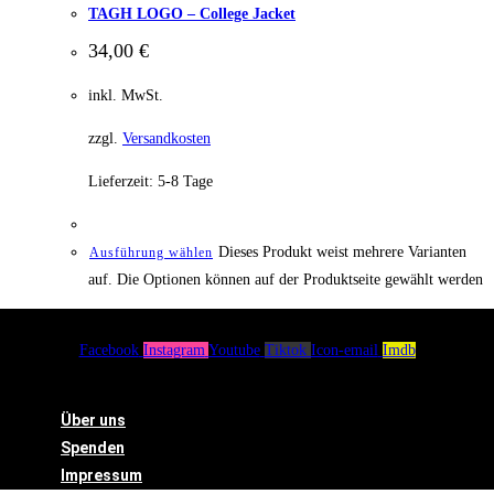
TAGH LOGO – College Jacket
34,00
€
inkl. MwSt.
zzgl.
Versandkosten
Lieferzeit:
5-8 Tage
Dieses Produkt weist mehrere Varianten
Ausführung wählen
auf. Die Optionen können auf der Produktseite gewählt werden
Facebook
Instagram
Youtube
Tiktok
Icon-email
Imdb
Menü
Über uns
Spenden
Impressum