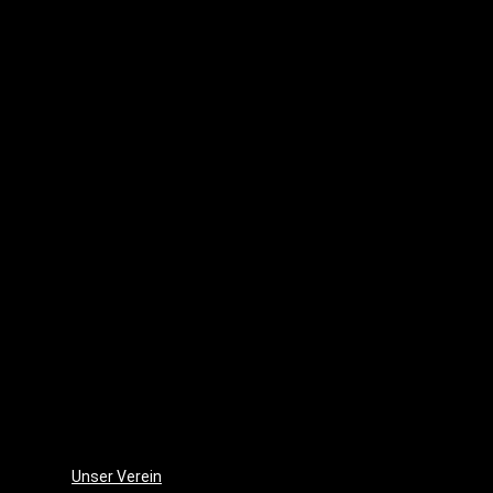
Waldes
(2016)
Punk
´s
dead
(2010)
Lenas
Tagebuch
(2007)
Sommer
–
der
Film
(2006)
Die
Monsterjagd
(2005)
Unser Verein