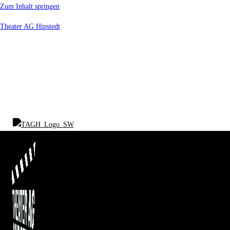
Zum Inhalt springen
Theater AG Hipstedt
START
ÜBER UNS
UNSERE FILME
UNSER VEREIN
PRESSE
CROWDFUNDING
FILMSCHAFFEN
SPENDEN
SHOP