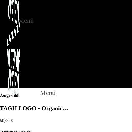
Menü
Menü
Ausgewählt:
TAGH LOGO - Organic…
50,00
€