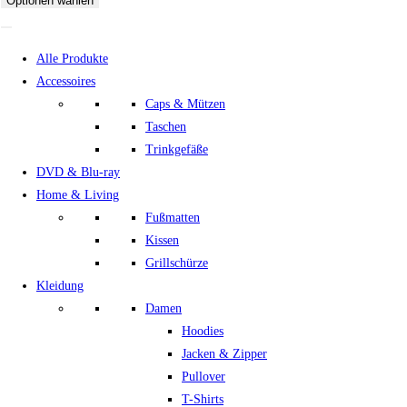
Optionen wählen
Alle Produkte
Accessoires
Caps & Mützen
Taschen
Trinkgefäße
DVD & Blu-ray
Home & Living
Fußmatten
Kissen
Grillschürze
Kleidung
Damen
Hoodies
Jacken & Zipper
Pullover
T-Shirts